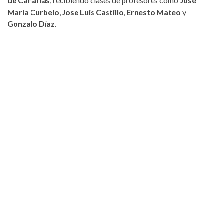
de Canarias
, recibiendo clases de profesores como
Jose
María Curbelo
,
Jose Luis Castillo
,
Ernesto Mateo
y
Gonzalo Díaz
.