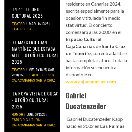
residente en Canarias 2024,
'14.4' - OTOÑO
escrita especialmente para la
CULTURAL 2025
ocasión y titulada 'In medio
TEATRO
MAR, 14/10/25
stat virtus'. El concierto
TEATRO LEAL
comenzará a las 20:00, en el
Espacio Cultural
'EL MAESTRO JUAN
CajaCanarias
de
Santa Cruz
MARTÍNEZ QUE ESTABA
de Tenerife
, con entrada libre
ALLÍ' - OTOÑO CULTURAL
hasta completar aforo. Toda la
2025
información se encuentra
TEATRO
VIE, 24/10/25
,
SÁB,
disponible en
25/10/25
ESPACIO CULTURAL
CAJACANARIAS SANTA CRUZ
www.cajacanarias.com
Gabriel
'LA ROPA VIEJA DE CUCA'
- OTOÑO CULTURAL
Ducatenzeiler
2025
HUMOR
JUE, 20/11/25
Gabriel Ducatenzeiler Kapp
ESPACIO CULTURAL
CAJACANARIAS SANTA CRUZ
nació en 2002 en
Las Palmas