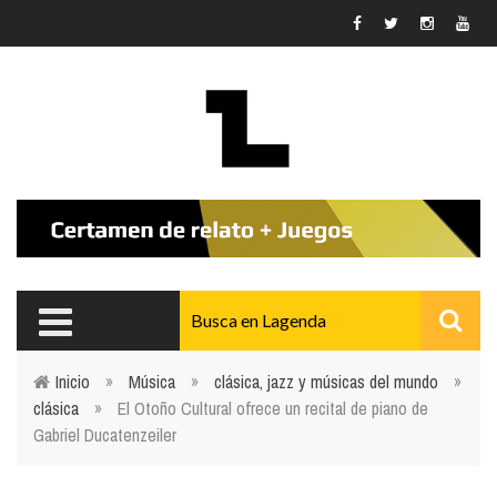
Pasar al contenido principal
Inicio
»
Música
»
clásica, jazz y músicas del mundo
»
clásica
»
El Otoño Cultural ofrece un recital de piano de
Usted está aquí
Gabriel Ducatenzeiler