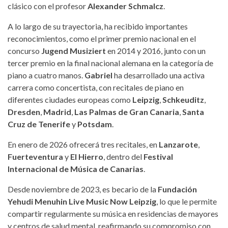
clásico con el profesor
Alexander Schmalcz
.
A lo largo de su trayectoria, ha recibido importantes
reconocimientos, como el primer premio nacional en el
concurso
Jugend Musiziert
en 2014 y 2016, junto con un
tercer premio en la final nacional alemana en la categoría de
piano a cuatro manos.
Gabriel
ha desarrollado una activa
carrera como concertista, con recitales de piano en
diferentes ciudades europeas como
Leipzig
,
Schkeuditz
,
Dresden
,
Madrid
,
Las Palmas de Gran Canaria
,
Santa
Cruz de Tenerife
y
Potsdam
.
En enero de 2026 ofrecerá tres recitales, en
Lanzarote
,
Fuerteventura
y
El Hierro
, dentro del
Festival
Internacional de Música de Canarias
.
Desde noviembre de 2023, es becario de la
Fundación
Yehudi Menuhin Live Music Now Leipzig
, lo que le permite
compartir regularmente su música en residencias de mayores
y centros de salud mental, reafirmando su compromiso con