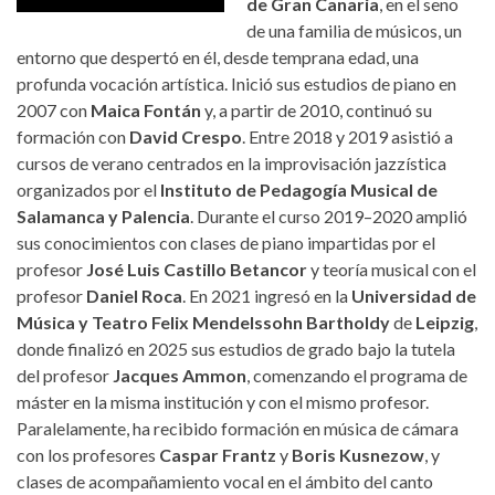
de Gran Canaria
, en el seno
de una familia de músicos, un
entorno que despertó en él, desde temprana edad, una
profunda vocación artística. Inició sus estudios de piano en
2007 con
Maica Fontán
y, a partir de 2010, continuó su
formación con
David Crespo
. Entre 2018 y 2019 asistió a
cursos de verano centrados en la improvisación jazzística
organizados por el
Instituto de Pedagogía Musical de
Salamanca y Palencia
. Durante el curso 2019–2020 amplió
sus conocimientos con clases de piano impartidas por el
profesor
José Luis Castillo Betancor
y teoría musical con el
profesor
Daniel Roca
. En 2021 ingresó en la
Universidad de
Música y Teatro Felix Mendelssohn Bartholdy
de
Leipzig
,
donde finalizó en 2025 sus estudios de grado bajo la tutela
del profesor
Jacques Ammon
, comenzando el programa de
máster en la misma institución y con el mismo profesor.
Paralelamente, ha recibido formación en música de cámara
con los profesores
Caspar Frantz
y
Boris Kusnezow
, y
clases de acompañamiento vocal en el ámbito del canto