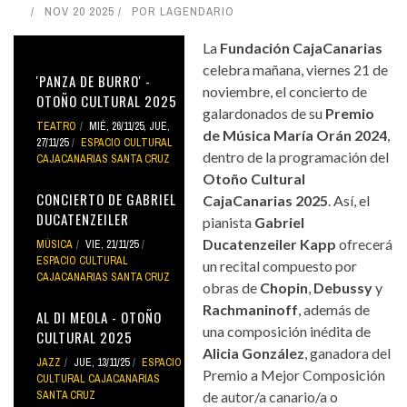
NOV 20 2025
POR
LAGENDARIO
La
Fundación CajaCanarias
celebra mañana, viernes 21 de
'PANZA DE BURRO' -
noviembre, el concierto de
OTOÑO CULTURAL 2025
galardonados de su
Premio
TEATRO
MIÉ, 26/11/25
,
JUE,
de Música María Orán 2024
,
27/11/25
ESPACIO CULTURAL
dentro de la programación del
CAJACANARIAS SANTA CRUZ
Otoño Cultural
CONCIERTO DE GABRIEL
CajaCanarias 2025
. Así, el
DUCATENZEILER
pianista
Gabriel
Ducatenzeiler Kapp
ofrecerá
MÚSICA
VIE, 21/11/25
ESPACIO CULTURAL
un recital compuesto por
CAJACANARIAS SANTA CRUZ
obras de
Chopin
,
Debussy
y
Rachmaninoff
, además de
AL DI MEOLA - OTOÑO
una composición inédita de
CULTURAL 2025
Alicia González
, ganadora del
JAZZ
JUE, 13/11/25
ESPACIO
Premio a Mejor Composición
CULTURAL CAJACANARIAS
SANTA CRUZ
de autor/a canario/a o