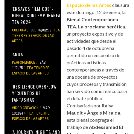
Espacio de las Artes
clausura
'ENSAYOS FÍLMICOS' -
este domingo, 12 de enero, la
BIENAL CONTEMPORÁNEA
Bienal Contemporánea
TEA 2024
TEA. La proclama herética
,
CULTURA
JUE, 09/01/25
TEA
un proyecto expositivo y de
TENERIFE ESPACIO DE LAS
actividades que desde el
ARTES
pasado 4 de octubre ha
'ANGA'
permitido un encuentro de
prácticas artísticas
PERFORMANCE
SÁB,
11/01/25
TEA TENERIFE
contemporáneas a través de
ESPACIO DE LAS ARTES
una docena de proyectos
cuyos procesos y transmisión
'RESILIENCE OVERFLOW'
han servido como marco para
Y 'CUENTOS DE
el debate público.
FANTASMAS'
Comisariada por
Raisa
VIDEO CREACIÓN
MAR,
Maudit
y
Àngels Miralda
,
10/12/24
TEA TENERIFE
ESPACIO DE LAS ARTES
esta bienal congrega el
trabajo de
Abdessamad El
'A JOURNEY, NIGHTS AND