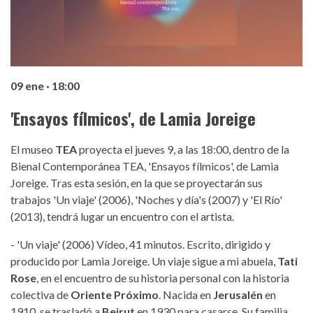
09 ene · 18:00
'Ensayos fílmicos', de Lamia Joreige
El museo
TEA
proyecta el jueves 9, a las 18:00, dentro de la
Bienal Contemporánea TEA, 'Ensayos fílmicos', de Lamia
Joreige. Tras esta sesión, en la que se proyectarán sus
trabajos 'Un viaje' (2006), 'Noches y día's (2007) y 'El Río'
(2013), tendrá lugar un encuentro con el artista.
- 'Un viaje' (2006) Vídeo, 41 minutos. Escrito, dirigido y
producido por Lamia Joreige. Un viaje sigue a mi abuela,
Tati
Rose
, en el encuentro de su historia personal con la historia
colectiva de
Oriente Próximo
. Nacida en
Jerusalén
en
1910, se trasladó a
Beirut
en 1930 para casarse. Su familia,