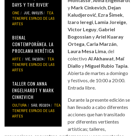
Montassir
,
Anna Engelhardt
DAYS Y THE RIVER'
y
Mark Cinkevich
,
Dejan
CINE
JUE, 09/01/25
TEA
Kaludjerović
,
Ezra Šimek
,
TENERIFE ESPACIO DE LAS
Izaro Ieregi
,
Lamia Joreige
,
ARTES
Victor Leguy
,
Gabriel
Bogossian
y
Ariel Kuaray
BIENAL
CONTEMPORÁNEA. LA
Ortega
,
Carla Marzán
,
PROCLAMA HERÉTICA
Laura Mesa Lima
, del
colectivo
Al Akhawat
,
Maï
ARTE
VIE, 04/10/24
TEA
TENERIFE ESPACIO DE LAS
Diallo
y
Miguel Rubio Tapia
.
ARTES
Abierta de martes a domingo
y festivos, de 10:00 a 20:00.
TALLER CON ANNA
Entrada libre.
ENGELHARDT Y MARK
CINKEVICH
Durante la presente edición se
CULTURA
SÁB, 05/10/24
TEA
han llevado a cabo diferentes
TENERIFE ESPACIO DE LAS
acciones que han transitado
ARTES
por diferentes vertientes
artísticas; talleres,