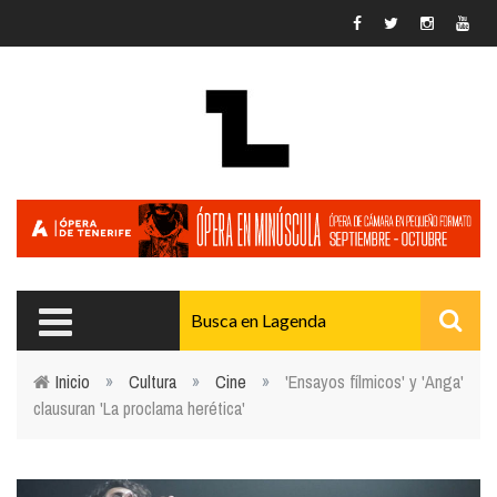
Pasar al contenido principal
Inicio
»
Cultura
»
Cine
»
'Ensayos fílmicos' y 'Anga'
clausuran 'La proclama herética'
Usted está aquí