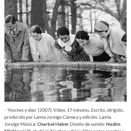
- 'Noches y días' (2007). Vídeo, 17 minutos. Escrito, dirigido,
producido por Lamia Joreige Cámara y edición: Lamia
Joreige Música:
Charbel Haber
Diseño de sonido:
Nadim
Mishlawi
(db studios) 'Noches y días' utiliza notas escritas y