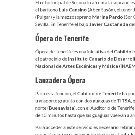
El rol principal de Susona lo afronta la soprano
el barítono
Luis Cansino
(Aben Susón), el tenor
(Pulgar) y la mezzosoprano
Marina Pardo
(Sor 
Sevilla. En Tenerife el bajo
Javier Castañeda
deb
Ópera de Tenerife
Ópera de Tenerife es una iniciativa del
Cabildo I
el patrocinio de
Instituto Canario de Desarroll
Nacional de Artes Escénicas y Música (INAE
Lanzadera Ópera
Para esta función, el
Cabildo de Tenerife
ha pue
transporte gratuito con dos guaguas de
TITSA
, 
norte (
Buenavista
), con el Auditorio de Tenerif
de 15 minutos hasta que las guaguas vuelvan a arr
Para acceder a este servicio es necesario retirar
espectáculo, pero, en lugar de elegir una tarifa, 