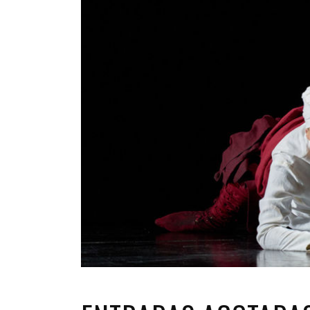
INFANTIL
LOC
CO
GA
FO