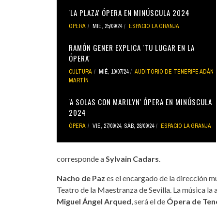
'LA PLAZA' ÓPERA EN MINÚSCULA 2024
ÓPERA
MIÉ, 25/09/24
ESPACIO LA GRANJA
RAMÓN GENER EXPLICA 'TU LUGAR EN LA
ÓPERA'
CULTURA
MIÉ, 10/07/24
AUDITORIO DE TENERIFE ADÁN
MARTÍN
'A SOLAS CON MARILYN' ÓPERA EN MINÚSCULA
2024
ÓPERA
VIE, 27/09/24
,
SÁB, 28/09/24
ESPACIO LA GRANJA
corresponde a
Sylvain Cadars
.
Nacho de Paz
es el encargado de la dirección mu
Teatro de la Maestranza de Sevilla. La música la 
Miguel Ángel Arqued
, será el de
Ópera de Ten