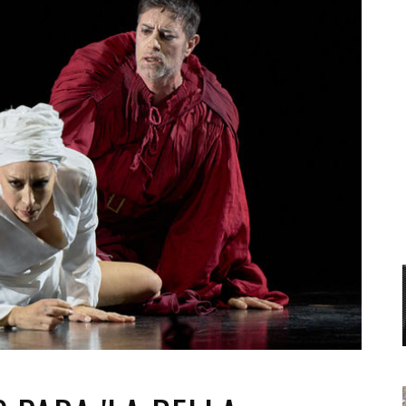
Santa Cruz | La Laguna
Gastro
ALES CON ACTUACIONES
Islas
Infantil
MERCIO
Música
STRO
Escénicas
RMATIVO