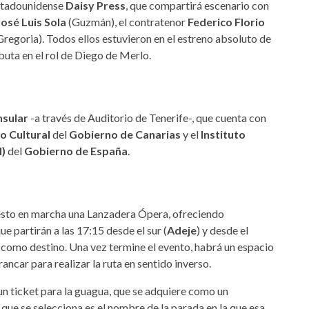
 estadounidense
Daisy Press
, que compartirá escenario con
José Luis Sola
(Guzmán), el contratenor
Federico Florio
Gregoria). Todos ellos estuvieron en el estreno absoluto de
uta en el rol de Diego de Merlo.
nsular
-a través de Auditorio de Tenerife-, que cuenta con
o Cultural
del
Gobierno de Canarias
y el
Instituto
M)
del
Gobierno de España
.
sto en marcha una Lanzadera Ópera, ofreciendo
que partirán a las 17:15 desde el sur (
Adeje
) y desde el
e como destino. Una vez termine el evento, habrá un espacio
ancar para realizar la ruta en sentido inverso.
 un ticket para la guagua, que se adquiere como un
lo que se selecciona es el nombre de la parada en la que esa