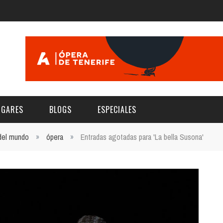
UGARES
BLOGS
ESPECIALES
 del mundo
»
ópera
»
Entradas agotadas para 'La bella Susona'
E | MUSEOS
FESTIVAL BOREAL 2026
GAR
CATEGORIA
AS Y AUDITORIOS
FESTIVAL TAGANANA 2026
Norte
Cultura
ACIOS CULTURALES
TENERIFE PHE FESTIVAL 2026
Sur
Deporte y Naturaleza
CHE
XXVII VERANO DE CUENTO