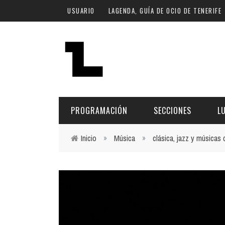
Pasar al contenido principal
USUARIO
LAGENDA, GUÍA DE OCIO DE TENERIFE
PROGRAMACIÓN
SECCIONES
L
Inicio
»
Música
»
clásica, jazz y músicas
Usted está aquí
MÚSICA
ART
FECHA
LU
ESCÉNICAS
SAL
Hoy
CULTURA
ESP
Plan Finde
GASTRONOMÍA
NO