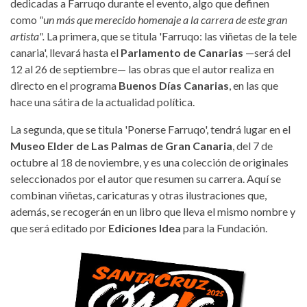
dedicadas a Farruqo durante el evento, algo que definen
como
"un más que merecido homenaje a la carrera de este gran
artista".
La primera, que se titula 'Farruqo: las viñetas de la tele
canaria', llevará hasta el
Parlamento de Canarias
—será del
12 al 26 de septiembre— las obras que el autor realiza en
directo en el programa
Buenos Días Canarias
, en las que
hace una sátira de la actualidad política.
La segunda, que se titula 'Ponerse Farruqo', tendrá lugar en el
Museo Elder de Las Palmas de Gran Canaria
, del 7 de
octubre al 18 de noviembre, y es una colección de originales
seleccionados por el autor que resumen su carrera. Aquí se
combinan viñetas, caricaturas y otras ilustraciones que,
además, se recogerán en un libro que lleva el mismo nombre y
que será editado por
Ediciones Idea
para la Fundación.
cartel-santa-cruz-comic-2025-