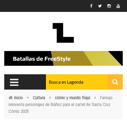
Pasar al contenido principal
Inicio
»
Cultura
»
cómic y mundo friqui
»
Farruqo
reinventa personajes de Ibáñez para el cartel de Santa Cruz
Usted está aquí
Cómic 2025