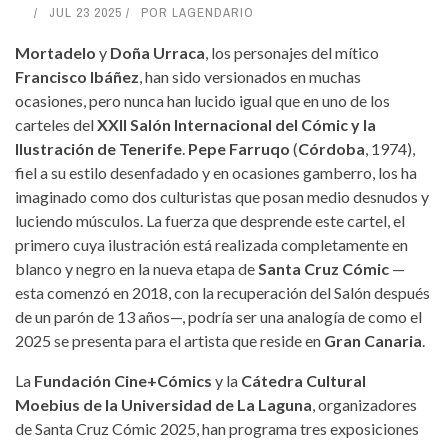
JUL 23 2025
POR
LAGENDARIO
Mortadelo
y
Doña Urraca
, los personajes del mítico
Francisco Ibáñez
, han sido versionados en muchas
ocasiones, pero nunca han lucido igual que en uno de los
carteles del
XXII Salón Internacional del Cómic y la
Ilustración de Tenerife
.
Pepe Farruqo
(
Córdoba
, 1974),
fiel a su estilo desenfadado y en ocasiones gamberro, los ha
imaginado como dos culturistas que posan medio desnudos y
luciendo músculos. La fuerza que desprende este cartel, el
primero cuya ilustración está realizada completamente en
blanco y negro en la nueva etapa de
Santa Cruz Cómic
—
esta comenzó en 2018, con la recuperación del Salón después
de un parón de 13 años—, podría ser una analogía de como el
2025 se presenta para el artista que reside en
Gran Canaria
.
La
Fundación Cine+Cómics
y la
Cátedra Cultural
Moebius de la Universidad de La Laguna
, organizadores
de Santa Cruz Cómic 2025, han programa tres exposiciones