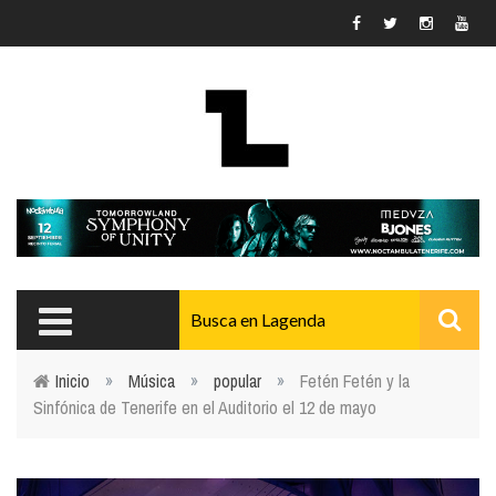
Pasar al contenido principal
Inicio
»
Música
»
popular
»
Fetén Fetén y la
Sinfónica de Tenerife en el Auditorio el 12 de mayo
Usted está aquí