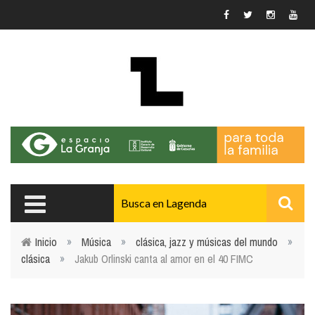
Pasar al contenido principal
Inicio
»
Música
»
clásica, jazz y músicas del mundo
»
clásica
»
Jakub Orlinski canta al amor en el 40 FIMC
Usted está aquí