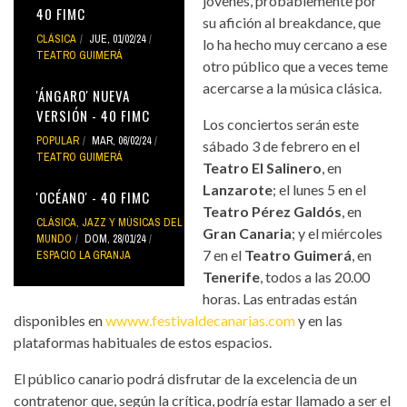
jóvenes, probablemente por
40 FIMC
su afición al breakdance, que
CLÁSICA
JUE, 01/02/24
lo ha hecho muy cercano a ese
TEATRO GUIMERÁ
otro público que a veces teme
acercarse a la música clásica.
'ÁNGARO' NUEVA
VERSIÓN - 40 FIMC
Los conciertos serán este
POPULAR
MAR, 06/02/24
sábado 3 de febrero en el
TEATRO GUIMERÁ
Teatro El Salinero
, en
Lanzarote
; el lunes 5 en el
'OCÉANO' - 40 FIMC
Teatro Pérez Galdós
, en
CLÁSICA, JAZZ Y MÚSICAS DEL
Gran Canaria
; y el miércoles
MUNDO
DOM, 28/01/24
7 en el
Teatro Guimerá
, en
ESPACIO LA GRANJA
Tenerife
, todos a las 20.00
horas. Las entradas están
disponibles en
wwww.festivaldecanarias.com
y en las
plataformas habituales de estos espacios.
El público canario podrá disfrutar de la excelencia de un
contratenor que, según la crítica, podría estar llamado a ser el