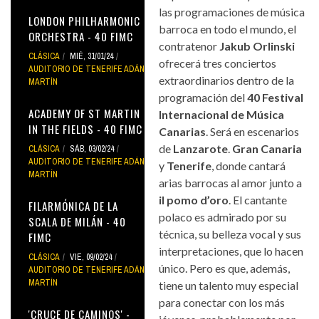
las programaciones de música
LONDON PHILHARMONIC
barroca en todo el mundo, el
ORCHESTRA - 40 FIMC
contratenor
Jakub Orlinski
CLÁSICA
MIÉ, 31/01/24
ofrecerá tres conciertos
AUDITORIO DE TENERIFE ADÁN
extraordinarios dentro de la
MARTÍN
programación del
40 Festival
ACADEMY OF ST MARTIN
Internacional de Música
IN THE FIELDS - 40 FIMC
Canarias
. Será en escenarios
de
Lanzarote
.
Gran Canaria
CLÁSICA
SÁB, 03/02/24
AUDITORIO DE TENERIFE ADÁN
y
Tenerife
, donde cantará
MARTÍN
arias barrocas al amor junto a
il pomo d’oro
. El cantante
FILARMÓNICA DE LA
polaco es admirado por su
SCALA DE MILÁN - 40
técnica, su belleza vocal y sus
FIMC
interpretaciones, que lo hacen
CLÁSICA
VIE, 09/02/24
único. Pero es que, además,
AUDITORIO DE TENERIFE ADÁN
MARTÍN
tiene un talento muy especial
para conectar con los más
'CRUCE DE CAMINOS' -