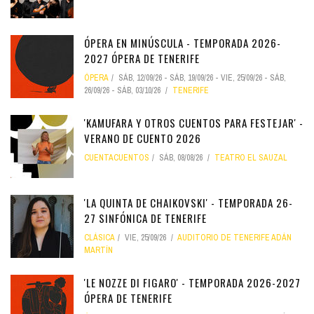
ÓPERA EN MINÚSCULA - TEMPORADA 2026-
2027 ÓPERA DE TENERIFE
ÓPERA
SÁB, 12/09/26
-
SÁB, 19/09/26
-
VIE, 25/09/26
-
SÁB,
26/09/26
-
SÁB, 03/10/26
TENERIFE
'KAMUFARA Y OTROS CUENTOS PARA FESTEJAR' -
VERANO DE CUENTO 2026
CUENTACUENTOS
SÁB, 08/08/26
TEATRO EL SAUZAL
'LA QUINTA DE CHAIKOVSKI' - TEMPORADA 26-
27 SINFÓNICA DE TENERIFE
CLÁSICA
VIE, 25/09/26
AUDITORIO DE TENERIFE ADÁN
MARTÍN
'LE NOZZE DI FIGARO' - TEMPORADA 2026-2027
ÓPERA DE TENERIFE