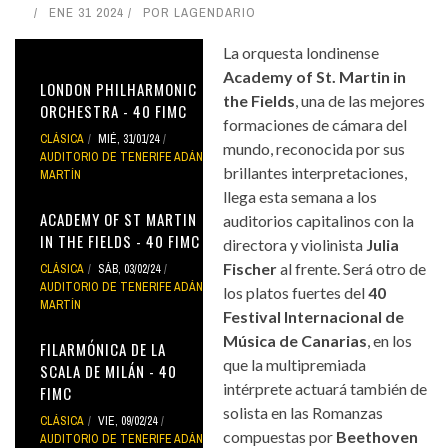
ENE 31 2024
POR
LAGENDARIO
La orquesta londinense
Academy of St. Martin in
LONDON PHILHARMONIC
the Fields
, una de las mejores
ORCHESTRA - 40 FIMC
formaciones de cámara del
CLÁSICA
MIÉ, 31/01/24
mundo, reconocida por sus
AUDITORIO DE TENERIFE ADÁN
brillantes interpretaciones,
MARTÍN
llega esta semana a los
ACADEMY OF ST MARTIN
auditorios capitalinos con la
IN THE FIELDS - 40 FIMC
directora y violinista
Julia
Fischer
al frente. Será otro de
CLÁSICA
SÁB, 03/02/24
AUDITORIO DE TENERIFE ADÁN
los platos fuertes del
40
MARTÍN
Festival Internacional de
Música de Canarias
, en los
FILARMÓNICA DE LA
que la multipremiada
SCALA DE MILÁN - 40
intérprete actuará también de
FIMC
solista en las Romanzas
CLÁSICA
VIE, 09/02/24
compuestas por
Beethoven
AUDITORIO DE TENERIFE ADÁN