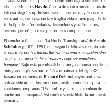
se analiza como una pieza que rinde homenaje a los maestros
clásicos Mozart y
Haydn
. Consta de cuatro movimientos de
intensa alegría y optimismo, sensaciones no muy frecuentes
en su autor, pues cuya corta y trágica vida estuvo plagada de
todo tipo de enfermedades, decepciones y sufrimientos,
hechos que refleja en sus posteriores composiciones.
El concierto finaliza con ‘La Noche Transfigurada’, de
Arnold
Schönberg
(1874-1951) que, según la definía su propio autor
es una obra que
“no intenta ilustrar un drama o una acción, sino
simplemente describir la naturaleza y expresar emociones
humanas”
. Bajo esta premisa, Schoenberg, compuso una de las
más grandes piezas para música de cámara del siglo XX,
basada en un poema de
Richard Dehmel
, cuyos textos ya
habían sido utilizados por el compositor como base para sus
canciones tempranas. “Un hombre y una mujer caminan de
noche por el bosque…”. Así comienza esta historia puramente
evocativa.