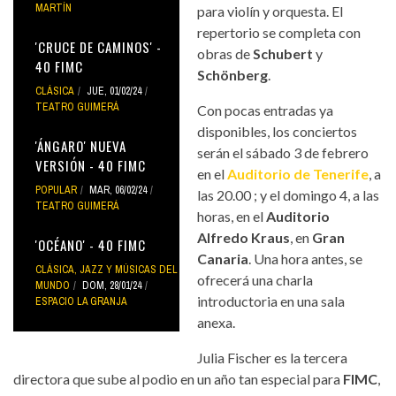
MARTÍN
para violín y orquesta. El
repertorio se completa con
'CRUCE DE CAMINOS' -
obras de
Schubert
y
40 FIMC
Schönberg
.
CLÁSICA
JUE, 01/02/24
TEATRO GUIMERÁ
Con pocas entradas ya
disponibles, los conciertos
'ÁNGARO' NUEVA
serán el sábado 3 de febrero
VERSIÓN - 40 FIMC
en el
Auditorio de Tenerife
, a
POPULAR
MAR, 06/02/24
las 20.00 ; y el domingo 4, a las
TEATRO GUIMERÁ
horas, en el
Auditorio
Alfredo Kraus
, en
Gran
'OCÉANO' - 40 FIMC
Canaria
. Una hora antes, se
CLÁSICA, JAZZ Y MÚSICAS DEL
ofrecerá una charla
MUNDO
DOM, 28/01/24
introductoria en una sala
ESPACIO LA GRANJA
anexa.
Julia Fischer es la tercera
directora que sube al podio en un año tan especial para
FIMC
,