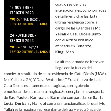
cuatro residencias
18 NOVIEMBRE -
internacionales, ocho jornadas
KEROXEN 2023
de talleres y charlas. Esta
MÚSICA
SÁB, 18/11/23
última residencia corre a
ESPACIO CULTURAL EL TANQUE
cargo de las ugandesas
Mc
Yallah
y
Catu Diosis
, junto
24 NOVIEMBRE -
con el artista británico
KEROXEN 2023
afincado en
Tenerife
,
MÚSICA
VIE, 24/11/23
KingLMan
.
ESPACIO CULTURAL EL TANQUE
La última jornada de Keroxen
llega con la fuerza del
concierto resultado de esta residencia de Catu Diosis (UGA),
Mc Yallah (UGA) Y Dave Wattsriot (TF). La fuerza de la dj
Catu Diosis es altamente contagiosa, consiguiendo
emocionar de una manera mágica. Su energía nos transporta
de
Sao Paulo
a
Kampala
o
Barmalo
con paradas en
Santa
Lucía
,
Durban
y
Nairobi
con una intencionalidad brutal, Mc
Yallah es la máxima representante del rap y electrónica de