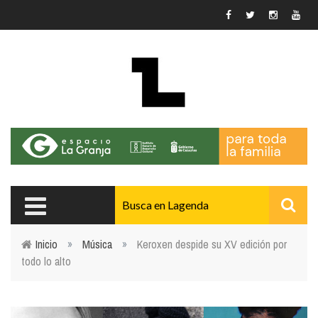
Pasar al contenido principal
Inicio
»
Música
»
Keroxen despide su XV edición por
todo lo alto
Usted está aquí