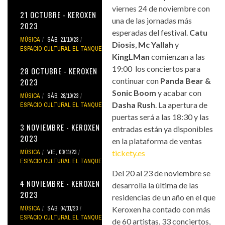
viernes 24 de noviembre con
21 OCTUBRE - KEROXEN
una de las jornadas más
2023
esperadas del festival.
Catu
MÚSICA
SÁB, 21/10/23
Diosis
,
Mc Yallah
y
ESPACIO CULTURAL EL TANQUE
KingLMan
comienzan a las
19:00 los conciertos para
28 OCTUBRE - KEROXEN
continuar con
Panda Bear &
2023
Sonic Boom
y acabar con
MÚSICA
SÁB, 28/10/23
Dasha Rush
. La apertura de
ESPACIO CULTURAL EL TANQUE
puertas será a las 18:30 y las
3 NOVIEMBRE - KEROXEN
entradas están ya disponibles
2023
en la plataforma de ventas
MÚSICA
VIE, 03/11/23
tickety.es
ESPACIO CULTURAL EL TANQUE
Del 20 al 23 de noviembre se
4 NOVIEMBRE - KEROXEN
desarrolla la última de las
2023
residencias de un año en el que
MÚSICA
SÁB, 04/11/23
Keroxen ha contado con más
ESPACIO CULTURAL EL TANQUE
de 60 artistas, 33 conciertos,