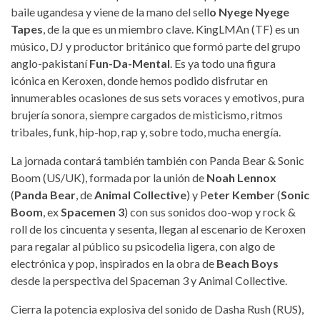
baile ugandesa y viene de la mano del sell
o Nyege Nyege
Tapes
, de la que es un miembro clave. KingLMAn (TF) es un
músico, DJ y productor británico que formó parte del grupo
anglo-pakistaní
Fun-Da-Mental
. Es ya todo una figura
icónica en Keroxen, donde hemos podido disfrutar en
innumerables ocasiones de sus sets voraces y emotivos, pura
brujería sonora, siempre cargados de misticismo, ritmos
tribales, funk, hip-hop, rap y, sobre todo, mucha energía.
La jornada contará también también con Panda Bear & Sonic
Boom (US/UK), formada por la unión de
Noah Lennox
(
Panda Bear
, de
Animal Collective
) y P
eter Kember
(
Sonic
Boom
, ex
Spacemen 3
) con sus sonidos doo-wop y rock &
roll de los cincuenta y sesenta, llegan al escenario de Keroxen
para regalar al público su psicodelia ligera, con algo de
electrónica y pop, inspirados en la obra de
Beach Boys
desde la perspectiva del Spaceman 3 y Animal Collective.
Cierra la potencia explosiva del sonido de Dasha Rush (RUS),