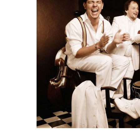
INFANTIL
LOC
CO
GA
FO