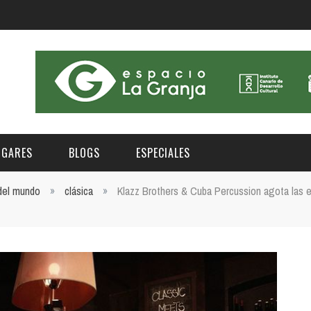
UGARES
BLOGS
ESPECIALES
 del mundo
»
clásica
»
Klazz Brothers & Cuba Percussion agota las e
E | MUSEOS
FESTIVAL BOREAL 2026
GAR
CATEGORIA
AS Y AUDITORIOS
FESTIVAL TAGANANA 2026
Norte
Cultura
ACIOS CULTURALES
TENERIFE PHE FESTIVAL 2026
Sur
Deporte y Naturaleza
CHE
XXVII VERANO DE CUENTO