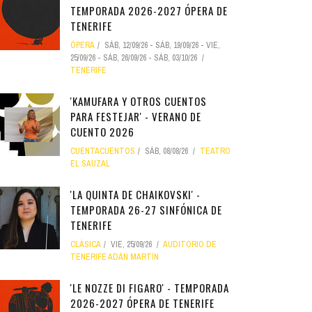
TEMPORADA 2026-2027 ÓPERA DE
TENERIFE
ÓPERA
SÁB, 12/09/26
-
SÁB, 19/09/26
-
VIE,
25/09/26
-
SÁB, 26/09/26
-
SÁB, 03/10/26
TENERIFE
'KAMUFARA Y OTROS CUENTOS
PARA FESTEJAR' - VERANO DE
CUENTO 2026
CUENTACUENTOS
SÁB, 08/08/26
TEATRO
EL SAUZAL
'LA QUINTA DE CHAIKOVSKI' -
TEMPORADA 26-27 SINFÓNICA DE
TENERIFE
CLÁSICA
VIE, 25/09/26
AUDITORIO DE
TENERIFE ADÁN MARTÍN
'LE NOZZE DI FIGARO' - TEMPORADA
2026-2027 ÓPERA DE TENERIFE