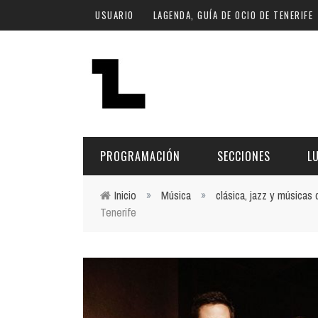
Pasar al contenido principal
USUARIO
LAGENDA, GUÍA DE OCIO DE TENERIFE
PROGRAMACIÓN
SECCIONES
L
Inicio
»
Música
»
clásica, jazz y músicas
Tenerife
Usted está aquí
MÚSICA
ART
FECHA
LU
ESCÉNICAS
SAL
Hoy
CULTURA
ESP
Plan Finde
GASTRONOMÍA
NO