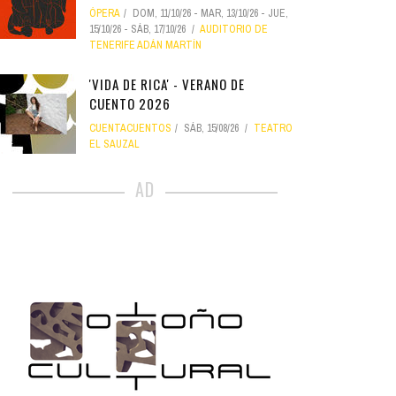
ÓPERA
DOM, 11/10/26
-
MAR, 13/10/26
-
JUE,
15/10/26
-
SÁB, 17/10/26
AUDITORIO DE
TENERIFE ADÁN MARTÍN
'VIDA DE RICA' - VERANO DE
CUENTO 2026
CUENTACUENTOS
SÁB, 15/08/26
TEATRO
EL SAUZAL
AD