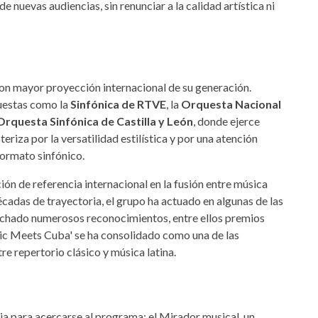
 nuevas audiencias, sin renunciar a la calidad artística ni
con mayor proyección internacional de su generación.
questas como la
Sinfónica de RTVE
, la
Orquesta Nacional
Orquesta Sinfónica de Castilla y León
, donde ejerce
eriza por la versatilidad estilística y por una atención
formato sinfónico.
n de referencia internacional en la fusión entre música
écadas de trayectoria, el grupo ha actuado en algunas de las
echado numerosos reconocimientos, entre ellos premios
sic Meets Cuba' se ha consolidado como una de las
e repertorio clásico y música latina.
via para acercarse al programa: el Mirador musical, un