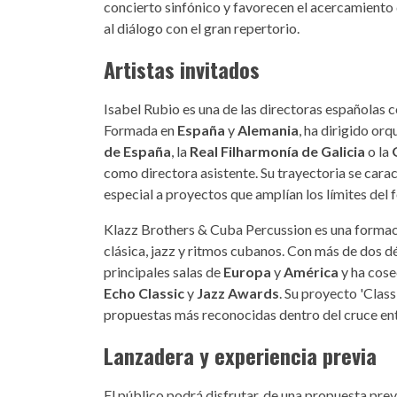
concierto sinfónico y favorecen el acercamiento de
al diálogo con el gran repertorio.
Artistas invitados
Isabel Rubio es una de las directoras españolas 
Formada en
España
y
Alemania
, ha dirigido or
de España
, la
Real Filharmonía de Galicia
o la
como directora asistente. Su trayectoria se caract
especial a proyectos que amplían los límites del 
Klazz Brothers & Cuba Percussion es una formació
clásica, jazz y ritmos cubanos. Con más de dos d
principales salas de
Europa
y
América
y ha cos
Echo Classic
y
Jazz Awards
. Su proyecto 'Clas
propuestas más reconocidas dentro del cruce entr
Lanzadera y experiencia previa
El público podrá disfrutar, de una propuesta pre