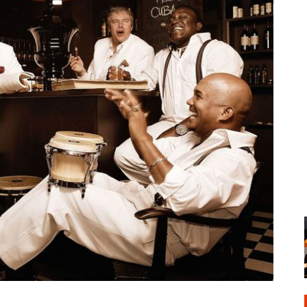
Santa Cruz | La Laguna
Gastro
ALES CON ACTUACIONES
Islas
Infantil
MERCIO
Música
STRO
Escénicas
RMATIVO