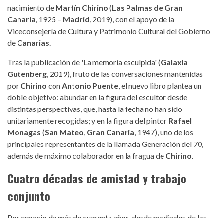
nacimiento de
Martín Chirino
(
Las Palmas de Gran
Canaria
, 1925 –
Madrid
, 2019), con el apoyo de la
Viceconsejería de Cultura y Patrimonio Cultural del Gobierno
de
Canarias
.
Tras la publicación de 'La memoria esculpida' (
Galaxia
Gutenberg
, 2019), fruto de las conversaciones mantenidas
por
Chirino
con
Antonio Puente
, el nuevo libro plantea un
doble objetivo: abundar en la figura del escultor desde
distintas perspectivas, que, hasta la fecha no han sido
unitariamente recogidas; y en la figura del pintor
Rafael
Monagas
(
San Mateo
,
Gran Canaria
, 1947), uno de los
principales representantes de la llamada Generación del 70,
además de máximo colaborador en la fragua de
Chirino
.
Cuatro décadas de amistad y trabajo
conjunto
Por espacio de más de cuarenta años, desde mediados de los