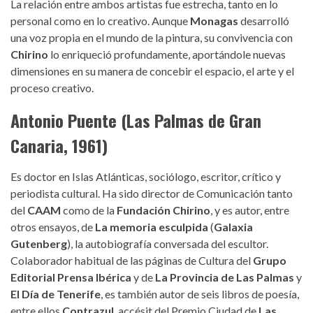
La relación entre ambos artistas fue estrecha, tanto en lo
personal como en lo creativo. Aunque
Monagas
desarrolló
una voz propia en el mundo de la pintura, su convivencia con
Chirino
lo enriqueció profundamente, aportándole nuevas
dimensiones en su manera de concebir el espacio, el arte y el
proceso creativo.
Antonio Puente (Las Palmas de Gran
Canaria, 1961)
Es doctor en Islas Atlánticas, sociólogo, escritor, crítico y
periodista cultural. Ha sido director de Comunicación tanto
del
CAAM
como de la
Fundación Chirino
, y es autor, entre
otros ensayos, de
La memoria esculpida
(
Galaxia
Gutenberg
), la autobiografía conversada del escultor.
Colaborador habitual de las páginas de Cultura del
Grupo
Editorial Prensa Ibérica
y de
La Provincia de Las Palmas
y
El Día de Tenerife
, es también autor de seis libros de poesía,
entre ellos
Contrazul
, accésit del Premio Ciudad de
Las