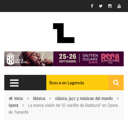
Pasar al contenido principal
Inicio
»
Música
»
clásica, jazz y músicas del mundo
»
ópera
»
La nueva visión de 'El castillo de Barbazul' en Ópera
Usted está aquí
de Tenerife