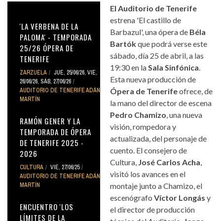
El Auditorio de Tenerife
estrena 'El castillo de
'LA VERBENA DE LA
Barbazul', una ópera de
Béla
PALOMA' - TEMPORADA
Bartók
que podrá verse este
25/26 ÓPERA DE
sábado, día 25 de abril, a las
TENERIFE
19:30 en la
Sala Sinfónica
.
ZARZUELA
JUE, 25/06/26
,
VIE,
Esta nueva producción de
26/06/26
,
SÁB, 27/06/26
AUDITORIO DE TENERIFE ADÁN
Ópera de Tenerife
ofrece, de
MARTÍN
la mano del director de escena
Pedro Chamizo
, una nueva
RAMÓN GENER Y LA
visión, rompedora y
TEMPORADA DE ÓPERA
actualizada, del personaje de
DE TENERIFE 2025 -
cuento. El consejero de
2026
Cultura,
José Carlos Acha
,
CULTURA
VIE, 27/06/25
visitó los avances en el
AUDITORIO DE TENERIFE ADÁN
MARTÍN
montaje junto a Chamizo, el
escenógrafo
Víctor Longás
y
ENCUENTRO 'LOS
el director de producción
LÍMITES DE LA