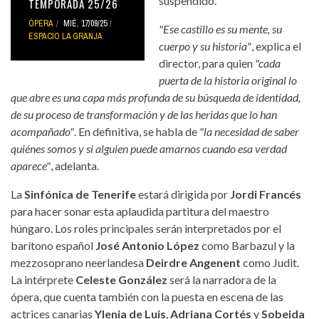
suspendido.
TEMPORADA 25/26
ÓPERA
MIÉ, 17/09/25
"Ese castillo es su mente, su
ESPACIO LA GRANJA
cuerpo y su historia"
, explica el
director, para quien
"cada
puerta de la historia original lo
que abre es una capa más profunda de su búsqueda de identidad,
de su proceso de transformación y de las heridas que lo han
acompañado"
. En definitiva, se habla de
"la necesidad de saber
quiénes somos y si alguien puede amarnos cuando esa verdad
aparece"
, adelanta.
La
Sinfónica de Tenerife
estará dirigida por
Jordi Francés
para hacer sonar esta aplaudida partitura del maestro
húngaro. Los roles principales serán interpretados por el
barítono español
José Antonio López
como Barbazul y la
mezzosoprano neerlandesa
Deirdre Angenent
como Judit.
La intérprete
Celeste González
será la narradora de la
ópera, que cuenta también con la puesta en escena de las
actrices canarias
Ylenia de Luis
,
Adriana Cortés
y
Sobeida