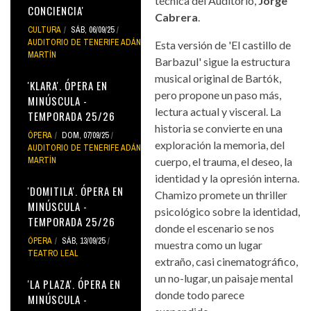
técnica del Auditorio,
Jorge
CONCIENCIA'
Cabrera
.
CULTURA
SÁB, 06/09/25
AUDITORIO DE TENERIFE ADÁN
Esta versión de 'El castillo de
MARTÍN
Barbazul' sigue la estructura
musical original de Bartók,
'KLARA'. ÓPERA EN
pero propone un paso más,
MINÚSCULA -
lectura actual y visceral. La
TEMPORADA 25/26
historia se convierte en una
ÓPERA
DOM, 07/09/25
exploración la memoria, del
AUDITORIO DE TENERIFE ADÁN
MARTÍN
cuerpo, el trauma, el deseo, la
identidad y la opresión interna.
'DOMITILA'. ÓPERA EN
Chamizo promete un thriller
MINÚSCULA -
psicológico sobre la identidad,
TEMPORADA 25/26
donde el escenario se nos
ÓPERA
SÁB, 13/09/25
muestra como un lugar
TEATRO LEAL
extraño, casi cinematográfico,
un no-lugar, un paisaje mental
'LA PLAZA'. ÓPERA EN
donde todo parece
MINÚSCULA -