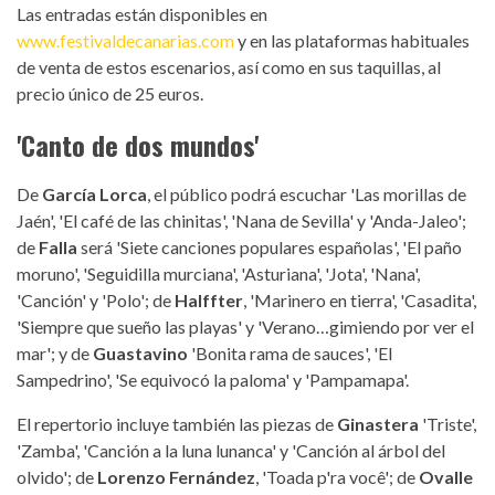
Las entradas están disponibles en
www.festivaldecanarias.com
y en las plataformas habituales
de venta de estos escenarios, así como en sus taquillas, al
precio único de 25 euros.
'Canto de dos mundos'
De
García Lorca
, el público podrá escuchar 'Las morillas de
Jaén', 'El café de las chinitas', 'Nana de Sevilla' y 'Anda-Jaleo';
de
Falla
será 'Siete canciones populares españolas', 'El paño
moruno', 'Seguidilla murciana', 'Asturiana', 'Jota', 'Nana',
'Canción' y 'Polo'; de
Halffter
, 'Marinero en tierra', 'Casadita',
'Siempre que sueño las playas' y 'Verano…gimiendo por ver el
mar'; y de
Guastavino
'Bonita rama de sauces', 'El
Sampedrino', 'Se equivocó la paloma' y 'Pampamapa'.
El repertorio incluye también las piezas de
Ginastera
'Triste',
'Zamba', 'Canción a la luna lunanca' y 'Canción al árbol del
olvido'; de
Lorenzo Fernández
, 'Toada p'ra você'; de
Ovalle