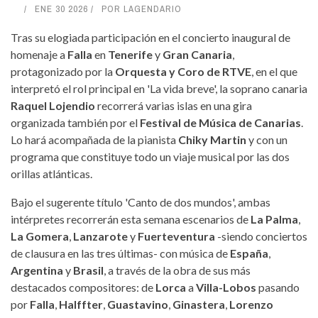
ENE 30 2026
POR
LAGENDARIO
Tras su elogiada participación en el concierto inaugural de
homenaje a
Falla
en
Tenerife
y
Gran Canaria
,
protagonizado por la
Orquesta y Coro de RTVE
, en el que
interpretó el rol principal en 'La vida breve', la soprano canaria
Raquel Lojendio
recorrerá varias islas en una gira
organizada también por el
Festival de Música de Canarias
.
Lo hará acompañada de la pianista
Chiky Martin
y con un
programa que constituye todo un viaje musical por las dos
orillas atlánticas.
Bajo el sugerente título 'Canto de dos mundos', ambas
intérpretes recorrerán esta semana escenarios de
La Palma
,
La Gomera
,
Lanzarote
y
Fuerteventura
-siendo conciertos
de clausura en las tres últimas- con música de
España
,
Argentina
y
Brasil
, a través de la obra de sus más
destacados compositores: de
Lorca
a
Villa-Lobos
pasando
por
Falla
,
Halffter
,
Guastavino
,
Ginastera
,
Lorenzo