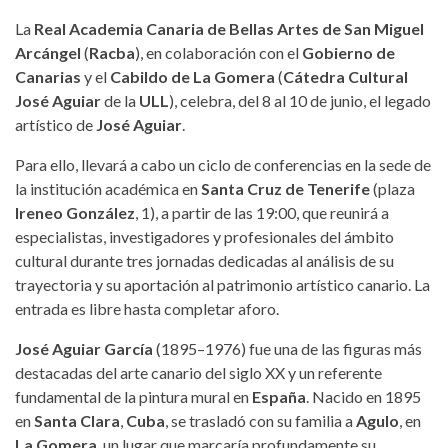
La
Real Academia Canaria de Bellas Artes de San Miguel
Arcángel
(
Racba
), en colaboración con el
Gobierno de
Canarias
y el
Cabildo de La Gomera
(
Cátedra Cultural
José Aguiar
de la
ULL
), celebra, del 8 al 10 de junio, el legado
artístico de
José Aguiar
.
Para ello, llevará a cabo un ciclo de conferencias en la sede de
la institución académica en
Santa Cruz de Tenerife
(plaza
Ireneo González
, 1), a partir de las 19:00, que reunirá a
especialistas, investigadores y profesionales del ámbito
cultural durante tres jornadas dedicadas al análisis de su
trayectoria y su aportación al patrimonio artístico canario. La
entrada es libre hasta completar aforo.
José Aguiar García
(1895–1976) fue una de las figuras más
destacadas del arte canario del siglo XX y un referente
fundamental de la pintura mural en
España
. Nacido en 1895
en
Santa Clara
,
Cuba
, se trasladó con su familia a
Agulo
, en
La Gomera
, un lugar que marcaría profundamente su