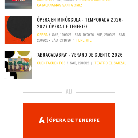
CAJACANARIAS SANTA CRUZ
ÓPERA EN MINÚSCULA - TEMPORADA 2026-
2027 ÓPERA DE TENERIFE
ÓPERA
SÁB, 12/09/26
-
SÁB, 19/09/26
-
VIE, 25/09/26
-
SÁB,
26/09/26
-
SÁB, 03/10/26
TENERIFE
'ABRACADABRA' - VERANO DE CUENTO 2026
CUENTACUENTOS
SÁB, 22/08/26
TEATRO EL SAUZAL
AD