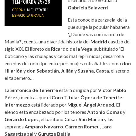
diseñadora de vestuario
TEMPORADA 25/26
Gabriela Salaverri
.
ÓPERA
MIÉ, 17/09/25
ESPACIO LA GRANJA
Esta conocida zarzuela, de la
que surge la popular habanera
'¿Dónde vas con mantón de
Manila?', cuenta una divertida historia del
Madrid
castizo del
siglo XIX. El libreto de
Ricardo de la Vega
, subtitulado 'El
boticario y las chulapas y celos mal reprimidos', desarrolla
enredos de todo tipo entre personajes entrañables como
don
Hilarión
y
don Sebastián
,
Julián
y
Susana
,
Casta
, el sereno,
el tabernero…
La
Sinfónica de Tenerife
estará dirigida por
Víctor Pablo
Pérez
, mientras que el
Coro Titular Ópera de Tenerife-
Intermezzo
está liderado por
Miguel Ángel Arqued
. El
elenco está encabezado por los tenores
Antonio Comas
y
Gerardo López
, el barítono
César San Martín
y las
sopranos
Amparo Navarro
,
Carmen Romeu
,
Lara
Sagastizabal
y
Gurutze Beitia
.