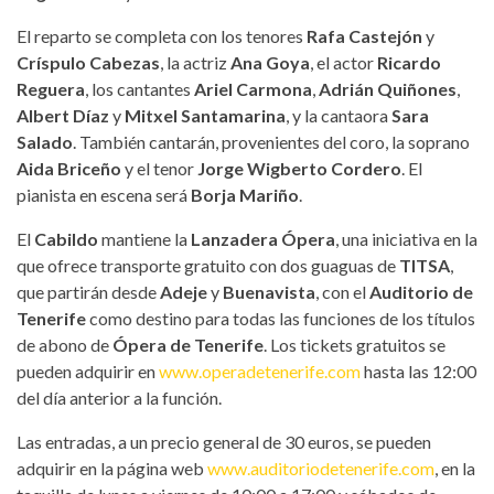
El reparto se completa con los tenores
Rafa Castejón
y
Críspulo Cabezas
, la actriz
Ana Goya
, el actor
Ricardo
Reguera
, los cantantes
Ariel Carmona
,
Adrián Quiñones
,
Albert Díaz
y
Mitxel Santamarina
, y la cantaora
Sara
Salado
. También cantarán, provenientes del coro, la soprano
Aida Briceño
y el tenor
Jorge Wigberto Cordero
. El
pianista en escena será
Borja Mariño
.
El
Cabildo
mantiene la
Lanzadera Ópera
, una iniciativa en la
que ofrece transporte gratuito con dos guaguas de
TITSA
,
que partirán desde
Adeje
y
Buenavista
, con el
Auditorio de
Tenerife
como destino para todas las funciones de los títulos
de abono de
Ópera de Tenerife
. Los tickets gratuitos se
pueden adquirir en
www.operadetenerife.com
hasta las 12:00
del día anterior a la función.
Las entradas, a un precio general de 30 euros, se pueden
adquirir en la página web
www.auditoriodetenerife.com
, en la