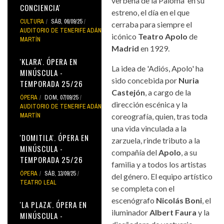
verbena de la Paloma' en su
CONCIENCIA'
estreno, el día en el que
CULTURA
SÁB, 06/09/25
cerraba para siempre el
AUDITORIO DE TENERIFE ADÁN
icónico
Teatro Apolo
de
MARTÍN
Madrid
en 1929.
'KLARA'. ÓPERA EN
La idea de 'Adiós, Apolo' ha
MINÚSCULA -
sido concebida por
Nuria
TEMPORADA 25/26
Castejón
, a cargo de la
ÓPERA
DOM, 07/09/25
dirección escénica y la
AUDITORIO DE TENERIFE ADÁN
MARTÍN
coreografía, quien, tras toda
una vida vinculada a la
'DOMITILA'. ÓPERA EN
zarzuela, rinde tributo a la
MINÚSCULA -
compañía del
Apolo
, a su
TEMPORADA 25/26
familia y a todos los artistas
ÓPERA
SÁB, 13/09/25
del género. El equipo artístico
TEATRO LEAL
se completa con el
escenógrafo
Nicolás Boni
, el
'LA PLAZA'. ÓPERA EN
iluminador
Albert Faura
y la
MINÚSCULA -