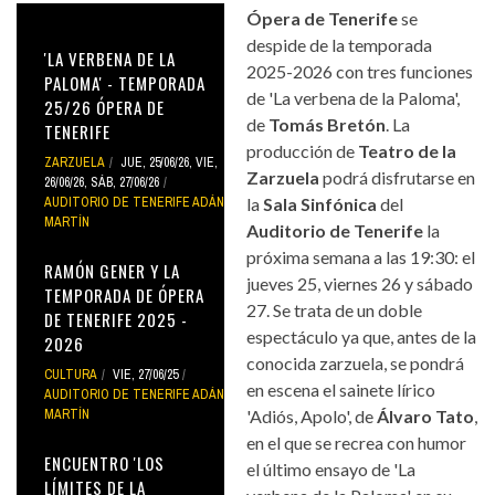
Ópera de Tenerife
se
despide de la temporada
'LA VERBENA DE LA
2025-2026 con tres funciones
PALOMA' - TEMPORADA
de 'La verbena de la Paloma',
25/26 ÓPERA DE
de
Tomás Bretón
. La
TENERIFE
producción de
Teatro de la
ZARZUELA
JUE, 25/06/26
,
VIE,
Zarzuela
podrá disfrutarse en
26/06/26
,
SÁB, 27/06/26
AUDITORIO DE TENERIFE ADÁN
la
Sala Sinfónica
del
MARTÍN
Auditorio de Tenerife
la
próxima semana a las 19:30: el
RAMÓN GENER Y LA
jueves 25, viernes 26 y sábado
TEMPORADA DE ÓPERA
27. Se trata de un doble
DE TENERIFE 2025 -
espectáculo ya que, antes de la
2026
conocida zarzuela, se pondrá
CULTURA
VIE, 27/06/25
en escena el sainete lírico
AUDITORIO DE TENERIFE ADÁN
MARTÍN
'Adiós, Apolo', de
Álvaro Tato
,
en el que se recrea con humor
ENCUENTRO 'LOS
el último ensayo de 'La
LÍMITES DE LA