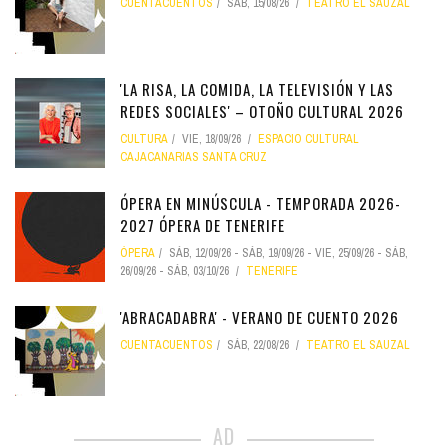
CUENTACUENTOS
SÁB, 15/08/26
TEATRO EL SAUZAL
'LA RISA, LA COMIDA, LA TELEVISIÓN Y LAS
REDES SOCIALES' – OTOÑO CULTURAL 2026
CULTURA
VIE, 18/09/26
ESPACIO CULTURAL
CAJACANARIAS SANTA CRUZ
ÓPERA EN MINÚSCULA - TEMPORADA 2026-
2027 ÓPERA DE TENERIFE
ÓPERA
SÁB, 12/09/26
-
SÁB, 19/09/26
-
VIE, 25/09/26
-
SÁB,
26/09/26
-
SÁB, 03/10/26
TENERIFE
'ABRACADABRA' - VERANO DE CUENTO 2026
CUENTACUENTOS
SÁB, 22/08/26
TEATRO EL SAUZAL
AD