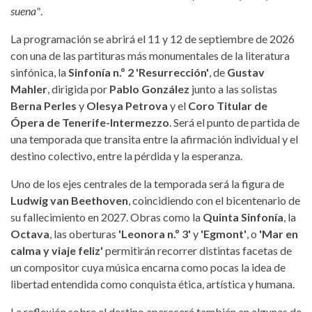
suena"
.
La programación se abrirá el 11 y 12 de septiembre de 2026
con una de las partituras más monumentales de la literatura
sinfónica, la
Sinfonía n.º 2 'Resurrección'
, de
Gustav
Mahler
, dirigida por
Pablo González
junto a las solistas
Berna Perles
y
Olesya Petrova
y el
Coro Titular de
Ópera de Tenerife-Intermezzo
. Será el punto de partida de
una temporada que transita entre la afirmación individual y el
destino colectivo, entre la pérdida y la esperanza.
Uno de los ejes centrales de la temporada será la figura de
Ludwig van Beethoven
, coincidiendo con el bicentenario de
su fallecimiento en 2027. Obras como la
Quinta Sinfonía
, la
Octava
, las oberturas
'Leonora n.º 3'
y
'Egmont'
, o
'Mar en
calma y viaje feliz'
permitirán recorrer distintas facetas de
un compositor cuya música encarna como pocas la idea de
libertad entendida como conquista ética, artística y humana.
La reflexión sobre el destino aparecerá también en algunas de