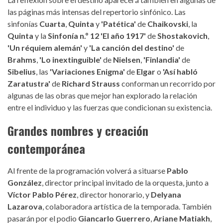
las páginas más intensas del repertorio sinfónico. Las
sinfonías
Cuarta
,
Quinta
y
'Patética'
de
Chaikovski
, la
Quinta
y la
Sinfonía n.º 12 'El año 1917'
de
Shostakovich
,
'Un réquiem alemán'
y
'La canción del destino'
de
Brahms
,
'Lo inextinguible'
de
Nielsen
,
'Finlandia'
de
Sibelius
, las
'Variaciones Enigma'
de
Elgar
o
'Así habló
Zaratustra'
de
Richard Strauss
conforman un recorrido por
algunas de las obras que mejor han explorado la relación
entre el individuo y las fuerzas que condicionan su existencia.
Grandes nombres y creación
contemporánea
Al frente de la programación volverá a situarse
Pablo
González
, director principal invitado de la orquesta, junto a
Víctor Pablo Pérez
, director honorario, y
Delyana
Lazarova
, colaboradora artística de la temporada. También
pasarán por el podio
Giancarlo Guerrero
,
Ariane Matiakh
,