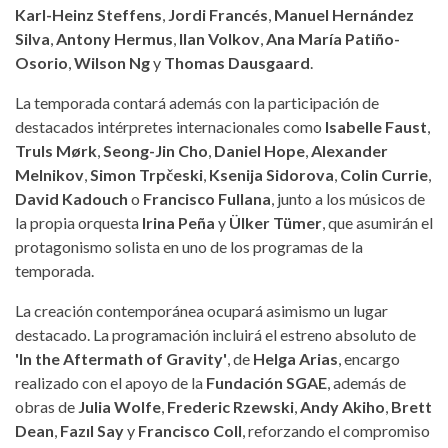
Karl-Heinz Steffens
,
Jordi Francés
,
Manuel Hernández
Silva
,
Antony Hermus
,
Ilan Volkov
,
Ana María Patiño-
Osorio
,
Wilson Ng
y
Thomas Dausgaard
.
La temporada contará además con la participación de
destacados intérpretes internacionales como
Isabelle Faust
,
Truls Mørk
,
Seong-Jin Cho
,
Daniel Hope
,
Alexander
Melnikov
,
Simon Trpčeski
,
Ksenija Sidorova
,
Colin Currie
,
David Kadouch
o
Francisco Fullana
, junto a los músicos de
la propia orquesta
Irina Peña
y
Ülker Tümer
, que asumirán el
protagonismo solista en uno de los programas de la
temporada.
La creación contemporánea ocupará asimismo un lugar
destacado. La programación incluirá el estreno absoluto de
'In the Aftermath of Gravity'
, de
Helga Arias
, encargo
realizado con el apoyo de la
Fundación SGAE
, además de
obras de
Julia Wolfe
,
Frederic Rzewski
,
Andy Akiho
,
Brett
Dean
,
Fazıl Say
y
Francisco Coll
, reforzando el compromiso