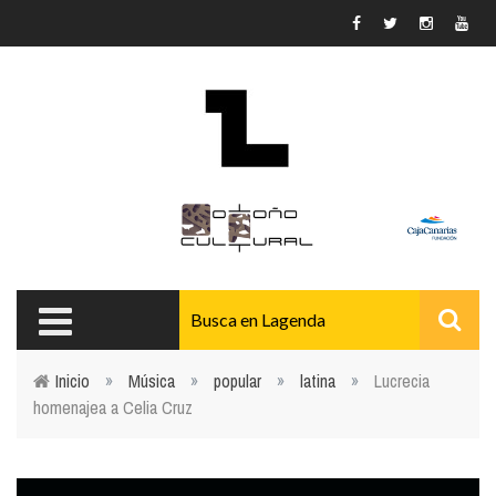
Pasar al contenido principal
Inicio
»
Música
»
popular
»
latina
»
Lucrecia
homenajea a Celia Cruz
Usted está aquí