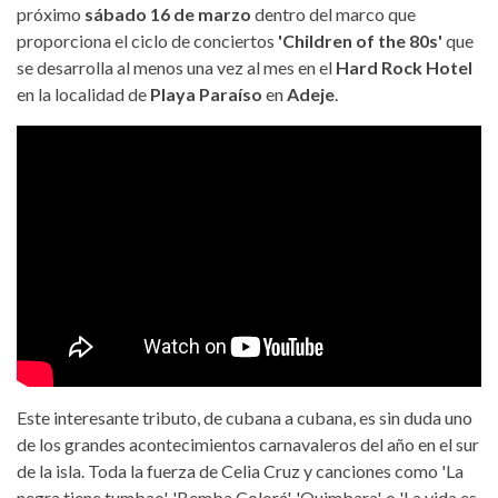
próximo
sábado 16 de marzo
dentro del marco que
proporciona el ciclo de conciertos
'Children of the 80s'
que
se desarrolla al menos una vez al mes en el
Hard Rock Hotel
en la localidad de
Playa Paraíso
en
Adeje
.
Este interesante tributo, de cubana a cubana, es sin duda uno
de los grandes acontecimientos carnavaleros del año en el sur
de la isla. Toda la fuerza de Celia Cruz y canciones como 'La
negra tiene tumbao', 'Bemba Colorá', 'Quimbara', o 'La vida es