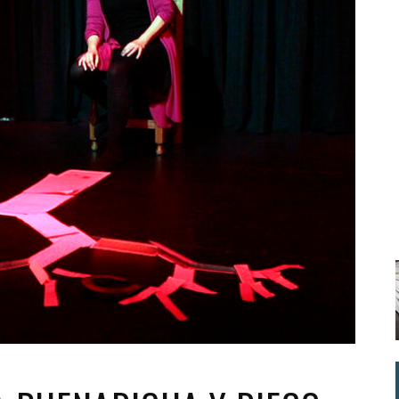
Santa Cruz | La Laguna
Gastro
ALES CON ACTUACIONES
Islas
Infantil
MERCIO
Música
STRO
Escénicas
RMATIVO