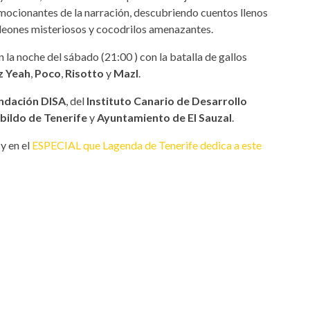
mocionantes de la narración, descubriendo cuentos llenos
aleones misteriosos y cocodrilos amenazantes.
 la noche del sábado (21:00 ) con la batalla de gallos
z Yeah
,
Poco
,
Risotto
y
Mazl
.
ndación DISA
, del
Instituto Canario de Desarrollo
bildo de Tenerife
y
Ayuntamiento de El Sauzal
.
y en el
ESPECIAL que Lagenda de Tenerife dedica a este