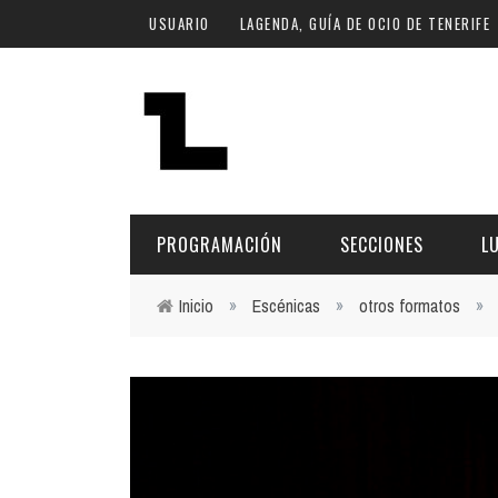
Pasar al contenido principal
USUARIO
LAGENDA, GUÍA DE OCIO DE TENERIFE
PROGRAMACIÓN
SECCIONES
L
Inicio
»
Escénicas
»
otros formatos
»
Usted está aquí
MÚSICA
ART
FECHA
LU
ESCÉNICAS
SAL
Hoy
CULTURA
ESP
Plan Finde
GASTRONOMÍA
NO