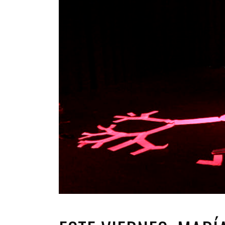
INFANTIL
LOC
CO
GA
FO