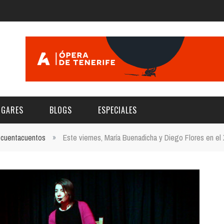
UGARES
BLOGS
ESPECIALES
cuentacuentos
»
Este viernes, María Buenadicha y Diego Flores en e
E | MUSEOS
FESTIVAL BOREAL 2026
GAR
CATEGORIA
AS Y AUDITORIOS
FESTIVAL TAGANANA 2026
Norte
Cultura
ACIOS CULTURALES
TENERIFE PHE FESTIVAL 2026
Sur
Deporte y Naturaleza
CHE
XXVII VERANO DE CUENTO