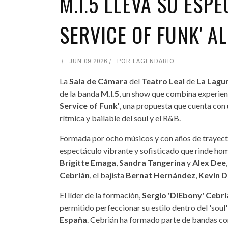
M.I.5 LLEVA SU ESP
SERVICE OF FUNK' A
JUN 09 2026
POR
LAGENDARIO
La
Sala de Cámara
del
Teatro Leal
de
La Lagu
de la banda
M.I.5
, un show que combina experienc
Service of Funk'
, una propuesta que cuenta con 
rítmica y bailable del soul y el R&B.
Formada por ocho músicos y con años de trayecto
espectáculo vibrante y sofisticado que rinde ho
Brigitte Emaga
,
Sandra Tangerina
y
Alex Dee
Cebrián
, el bajista
Bernat Hernández
,
Kevin D
El líder de la formación,
Sergio 'DiEbony' Cebri
permitido perfeccionar su estilo dentro del 'soul' 
España
. Cebrián ha formado parte de bandas 