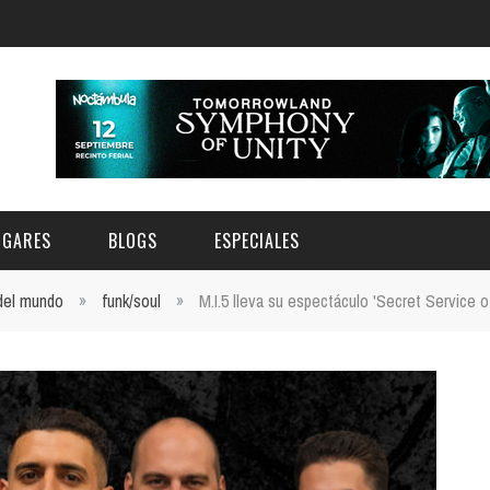
UGARES
BLOGS
ESPECIALES
 del mundo
»
funk/soul
»
M.I.5 lleva su espectáculo 'Secret Service o
E | MUSEOS
FESTIVAL BOREAL 2026
GAR
CATEGORIA
AS Y AUDITORIOS
FESTIVAL TAGANANA 2026
Norte
Cultura
ACIOS CULTURALES
TENERIFE PHE FESTIVAL 2026
Sur
Deporte y Naturaleza
CHE
XXVII VERANO DE CUENTO