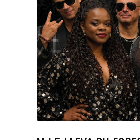
INFANTIL
LOC
CO
GA
FO