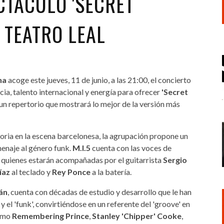
ECTÁCULO 'SECRET
L TEATRO LEAL
na
acoge este jueves, 11 de junio, a las 21:00, el concierto
ia, talento internacional y energía para ofrecer
'Secret
un repertorio que mostrará lo mejor de la versión más
ria en la escena barcelonesa, la agrupación propone un
menaje al género funk.
M.I.5
cuenta con las voces de
, quienes estarán acompañadas por el guitarrista
Sergio
íaz
al teclado y
Rey Ponce
a la batería.
án
, cuenta con décadas de estudio y desarrollo que le han
y el 'funk', convirtiéndose en un referente del 'groove' en
como
Remembering Prince
,
Stanley 'Chipper' Cooke
,