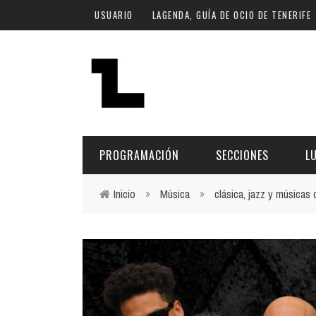
Pasar al contenido principal
USUARIO
LAGENDA, GUÍA DE OCIO DE TENERIFE
PROGRAMACIÓN
SECCIONES
L
Inicio
»
Música
»
clásica, jazz y músicas
Usted está aquí
MÚSICA
ART
FECHA
LU
ESCÉNICAS
SAL
Hoy
CULTURA
ESP
Plan Finde
GASTRONOMÍA
NO