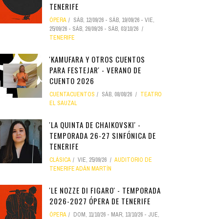
TENERIFE
ÓPERA
SÁB, 12/09/26
-
SÁB, 19/09/26
-
VIE,
25/09/26
-
SÁB, 26/09/26
-
SÁB, 03/10/26
TENERIFE
'KAMUFARA Y OTROS CUENTOS
PARA FESTEJAR' - VERANO DE
CUENTO 2026
CUENTACUENTOS
SÁB, 08/08/26
TEATRO
EL SAUZAL
'LA QUINTA DE CHAIKOVSKI' -
TEMPORADA 26-27 SINFÓNICA DE
TENERIFE
CLÁSICA
VIE, 25/09/26
AUDITORIO DE
TENERIFE ADÁN MARTÍN
'LE NOZZE DI FIGARO' - TEMPORADA
2026-2027 ÓPERA DE TENERIFE
ÓPERA
DOM, 11/10/26
-
MAR, 13/10/26
-
JUE,