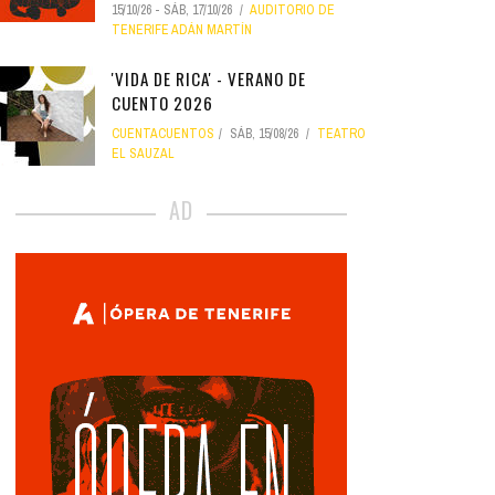
15/10/26
-
SÁB, 17/10/26
AUDITORIO DE
TENERIFE ADÁN MARTÍN
'VIDA DE RICA' - VERANO DE
CUENTO 2026
CUENTACUENTOS
SÁB, 15/08/26
TEATRO
EL SAUZAL
AD