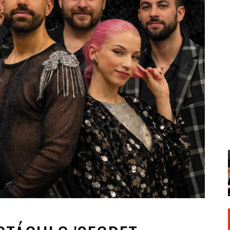
Santa Cruz | La Laguna
Gastro
ALES CON ACTUACIONES
Islas
Infantil
MERCIO
Música
STRO
Escénicas
RMATIVO