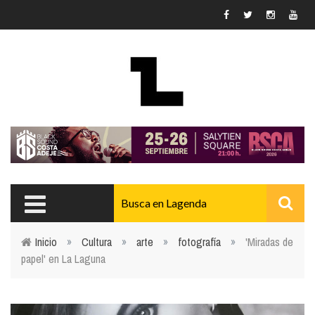
Pasar al contenido principal
Inicio
»
Cultura
»
arte
»
fotografía
»
'Miradas de
papel' en La Laguna
Usted está aquí