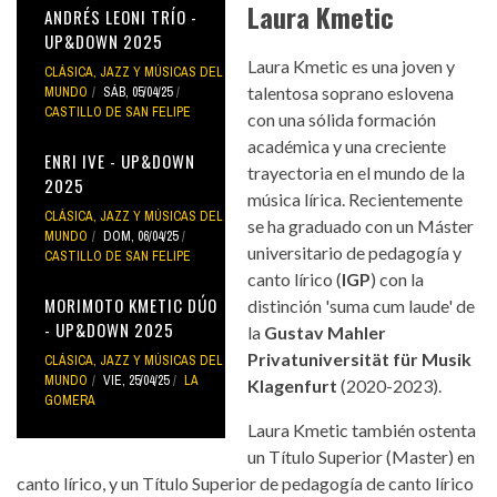
Laura Kmetic
ANDRÉS LEONI TRÍO -
UP&DOWN 2025
Laura Kmetic es una joven y
CLÁSICA, JAZZ Y MÚSICAS DEL
talentosa soprano eslovena
MUNDO
SÁB, 05/04/25
CASTILLO DE SAN FELIPE
con una sólida formación
académica y una creciente
ENRI IVE - UP&DOWN
trayectoria en el mundo de la
2025
música lírica. Recientemente
CLÁSICA, JAZZ Y MÚSICAS DEL
se ha graduado con un Máster
MUNDO
DOM, 06/04/25
universitario de pedagogía y
CASTILLO DE SAN FELIPE
canto lírico (
IGP
) con la
MORIMOTO KMETIC DÚO
distinción 'suma cum laude' de
- UP&DOWN 2025
la
Gustav Mahler
Privatuniversität für Musik
CLÁSICA, JAZZ Y MÚSICAS DEL
MUNDO
VIE, 25/04/25
LA
Klagenfurt
(2020-2023).
GOMERA
Laura Kmetic también ostenta
un Título Superior (Master) en
canto lírico, y un Título Superior de pedagogía de canto lírico