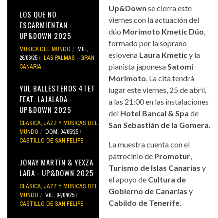
Up&Down
se cierra este
LOS QUE NO
viernes con la actuación del
ESCARMIENTAN -
dúo
Morimoto Kmetic Dúo
,
UP&DOWN 2025
formado por la soprano
MÚSICA DEL MUNDO
MIÉ,
eslovena
Laura Kmetic
y la
26/03/25
LAS PALMAS - GRAN
pianista japonesa
Satomi
CANARIA
Morimoto
. La cita tendrá
YUL BALLESTEROS 4TET
lugar este viernes, 25 de abril,
FEAT. LAJALADA -
a las 21:00 en las instalaciones
UP&DOWN 2025
del
Hotel Bancal & Spa
de
CLÁSICA, JAZZ Y MÚSICAS DEL
San Sebastián de la Gomera
.
MUNDO
DOM, 04/05/25
CASTILLO DE SAN FELIPE
La muestra cuenta con el
patrocinio de
Promotur
,
JONAY MARTÍN & YEXZA
Turismo de Islas Canarias
y
LARA - UP&DOWN 2025
el apoyo de
Cultura de
CLÁSICA, JAZZ Y MÚSICAS DEL
Gobierno de Canarias
y
MUNDO
VIE, 04/04/25
Cabildo de Tenerife
.
CASTILLO DE SAN FELIPE