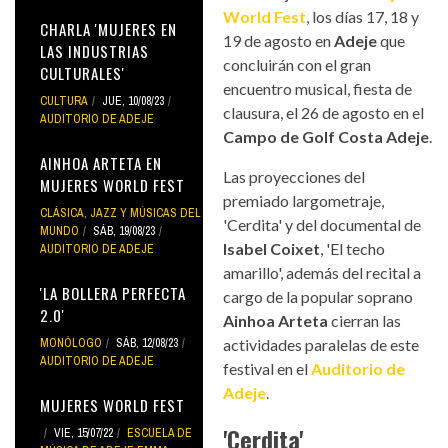
World Fest
, los días 17, 18 y
CHARLA 'MUJERES EN
19 de agosto en
Adeje
que
LAS INDUSTRIAS
concluirán con el gran
CULTURALES'
encuentro musical, fiesta de
CULTURA
JUE, 10/08/23
clausura, el 26 de agosto en el
AUDITORIO DE ADEJE
Campo de Golf Costa Adeje
.
AINHOA ARTETA EN
Las proyecciones del
MUJERES WORLD FEST
premiado largometraje,
CLÁSICA, JAZZ Y MÚSICAS DEL
'Cerdita' y del documental de
MUNDO
SÁB, 19/08/23
Isabel Coixet
, 'El techo
AUDITORIO DE ADEJE
amarillo', además del recital a
'LA BOLLERA PERFECTA
cargo de la popular soprano
2.0'
Ainhoa Arteta
cierran las
MONÓLOGO
SÁB, 12/08/23
actividades paralelas de este
AUDITORIO DE ADEJE
festival en el
Auditorio de
Adeje
.
MUJERES WORLD FEST
'Cerdita'
VIE, 15/07/22
ESCUELA DE