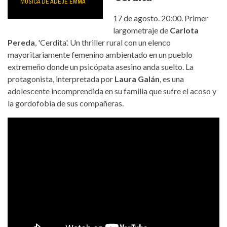
MÚSICA DE ADEJE EMMA
17 de agosto. 20:00. Primer
largometraje de
Carlota
Pereda
, 'Cerdita'. Un thriller rural con un elenco
mayoritariamente femenino ambientado en un pueblo
extremeño donde un psicópata asesino anda suelto. La
protagonista, interpretada por
Laura Galán
, es una
adolescente incomprendida en su familia que sufre el acoso y
la gordofobia de sus compañeras.