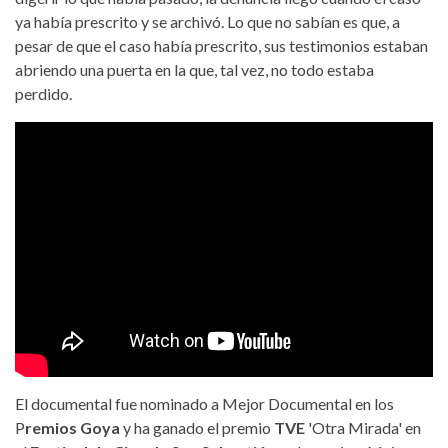
ya había prescrito y se archivó. Lo que no sabían es que, a
pesar de que el caso había prescrito, sus testimonios estaban
abriendo una puerta en la que, tal vez, no todo estaba
perdido.
El documental fue nominado a Mejor Documental en los
P
remios Goya
y ha ganado el premio
TVE
'Otra Mirada' en