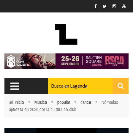
Pasar al contenido principal
Inicio
»
Música
»
popular
»
dance
»
Nómadas
apuesta en 2026 por la cultura de club
Usted está aquí