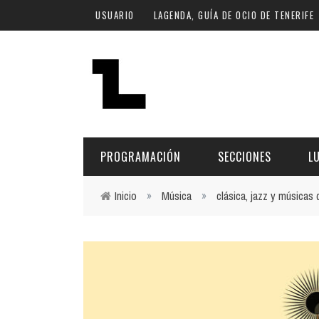
Pasar al contenido principal
USUARIO
LAGENDA, GUÍA DE OCIO DE TENERIFE
PROGRAMACIÓN
SECCIONES
L
Inicio
»
Música
»
clásica, jazz y músicas
Usted está aquí
MÚSICA
ART
FECHA
LU
ESCÉNICAS
SAL
Hoy
CULTURA
ESP
Plan Finde
GASTRONOMÍA
NO