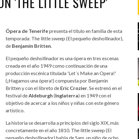
N 'THE LITTLE SWEEP'
Ópera de Tenerife
presenta el título en familia de esta
temporada: The little sweep (El pequeño deshollinador),
de
Benjamin Britten
.
El pequeño deshollinador es una ópera en tres escenas
creada en el año 1949 como continuación de una
producción escénica titulada 'Let´s Make an Opera!'
(¡Hagamos una ópera!) compuesta por Benjamin
Britten y con el libreto de
Eric Crozier
. Se estrenó en el
festival de
Aldeburgh
(
Inglaterra
) en 1949 con el
objetivo de acercar a los niños y niñas con este género
artístico.
La historia se desarrolla a principios del siglo XIX, más
concretamente en el año 1810. The little sweep (El
pequeño deshollinador) habla de Sam, un niño de ocho