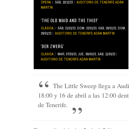
ÓPERA
SÁB, 10/12/22
AUDITORIO DE TENERIFE ADÁN
MARTÍN
'THE OLD MAID AND THE THIEF'
CLÁSICA
SÁB, 21/01/23
,
DOM, 22/01/23
,
SÁB, 28/01/23
,
DOM,
29/01/23
AUDITORIO DE TENERIFE ADÁN MARTÍN
'DER ZWERG'
CLÁSICA
MAR, 07/03/23
,
JUE, 09/03/23
,
SÁB, 11/03/23
AUDITORIO DE TENERIFE ADÁN MARTÍN
The Little Sweep llega a Audit
18:00 y 16 de abril a las 12:00 de
de Tenerife.