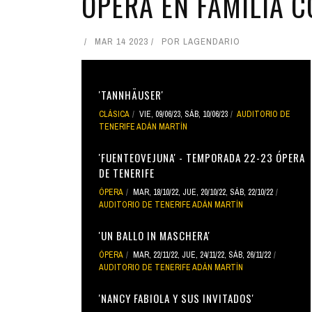
ÓPERA EN FAMILIA CO
MAR 14 2023
POR
LAGENDARIO
'TANNHÄUSER'
CLÁSICA
VIE, 09/06/23
,
SÁB, 10/06/23
AUDITORIO DE
TENERIFE ADÁN MARTÍN
'FUENTEOVEJUNA' - TEMPORADA 22-23 ÓPERA
DE TENERIFE
ÓPERA
MAR, 18/10/22
,
JUE, 20/10/22
,
SÁB, 22/10/22
AUDITORIO DE TENERIFE ADÁN MARTÍN
'UN BALLO IN MASCHERA'
ÓPERA
MAR, 22/11/22
,
JUE, 24/11/22
,
SÁB, 26/11/22
AUDITORIO DE TENERIFE ADÁN MARTÍN
'NANCY FABIOLA Y SUS INVITADOS'