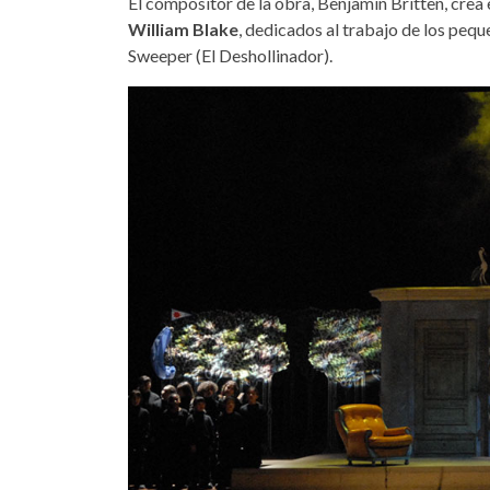
El compositor de la obra, Benjamin Britten, crea
William Blake
, dedicados al trabajo de los peq
Sweeper (El Deshollinador).
the_little_weep.jpg