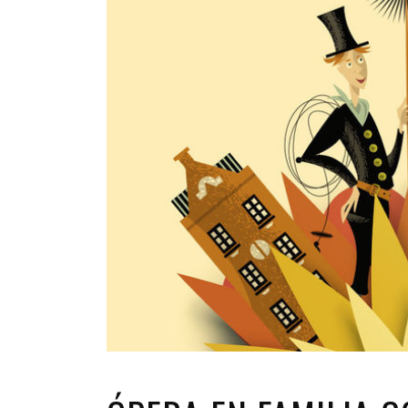
INFANTIL
LOC
CO
GA
FO