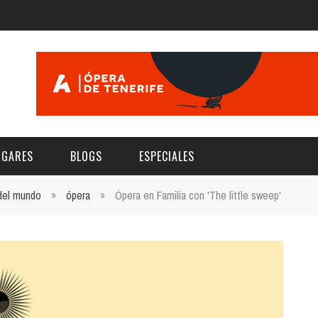
UGARES
BLOGS
ESPECIALES
 del mundo
»
ópera
»
Ópera en Familia con 'The little sweep'
E | MUSEOS
FESTIVAL BOREAL 2026
GAR
CATEGORIA
AS Y AUDITORIOS
FESTIVAL TAGANANA 2026
Norte
Cultura
ACIOS CULTURALES
TENERIFE PHE FESTIVAL 2026
Sur
Deporte y Naturaleza
CHE
XXVII VERANO DE CUENTO