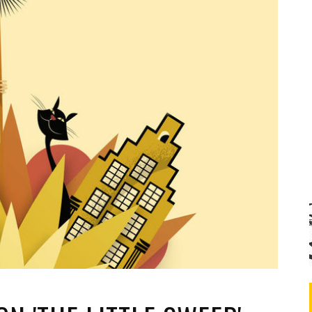
Santa Cruz | La Laguna
Gastro
ALES CON ACTUACIONES
Islas
Infantil
MERCIO
Música
STRO
Escénicas
RMATIVO