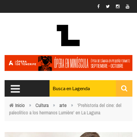
Pasar al contenido principal
Inicio
»
Cultura
»
arte
»
'Prehistoria del cine: del
paleolítico a los hermanos Lumière' en La Laguna
Usted está aquí