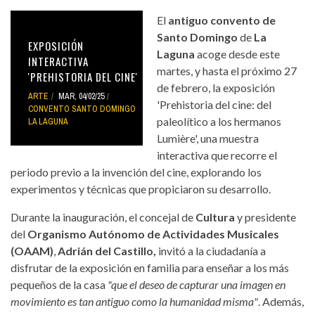
El
antiguo convento de
Santo Domingo
de
La
EXPOSICIÓN
Laguna
acoge desde este
INTERACTIVA
martes, y hasta el próximo 27
'PREHISTORIA DEL CINE'
de febrero, la exposición
ARTE
MAR, 04/02/25
'Prehistoria del cine: del
CONVENTO SANTO DOMINGO
paleolítico a los hermanos
LA LAGUNA
Lumière', una muestra
interactiva que recorre el
periodo previo a la invención del cine, explorando los
experimentos y técnicas que propiciaron su desarrollo.
Durante la inauguración, el concejal de
Cultura
y presidente
del
Organismo Autónomo de Actividades Musicales
(OAAM)
,
Adrián del Castillo,
invitó a la ciudadanía a
disfrutar de la exposición en familia para enseñar a los más
pequeños de la casa
"que el deseo de capturar una imagen en
movimiento es tan antiguo como la humanidad misma"
. Además,