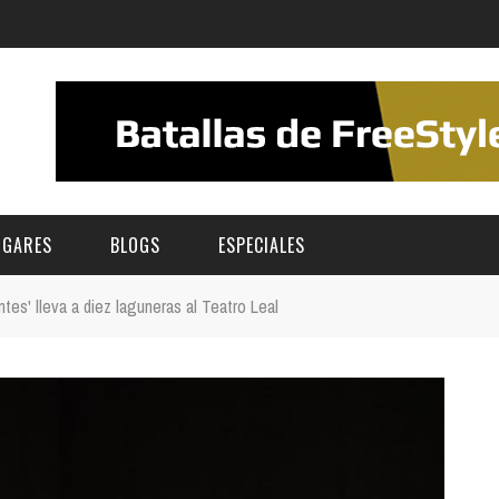
UGARES
BLOGS
ESPECIALES
antes' lleva a diez laguneras al Teatro Leal
E | MUSEOS
FESTIVAL BOREAL 2026
GAR
CATEGORIA
AS Y AUDITORIOS
FESTIVAL TAGANANA 2026
Norte
Cultura
ACIOS CULTURALES
TENERIFE PHE FESTIVAL 2026
Sur
Deporte y Naturaleza
CHE
XXVII VERANO DE CUENTO