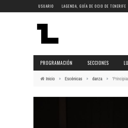
Pasar al contenido principal
USUARIO
LAGENDA, GUÍA DE OCIO DE TENERIFE
PROGRAMACIÓN
SECCIONES
L
Inicio
»
Escénicas
»
danza
»
'Principi
Usted está aquí
MÚSICA
ART
FECHA
LU
ESCÉNICAS
SAL
Hoy
CULTURA
ESP
Plan Finde
GASTRONOMÍA
NO