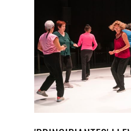
INFANTIL
LOC
CO
GA
FO