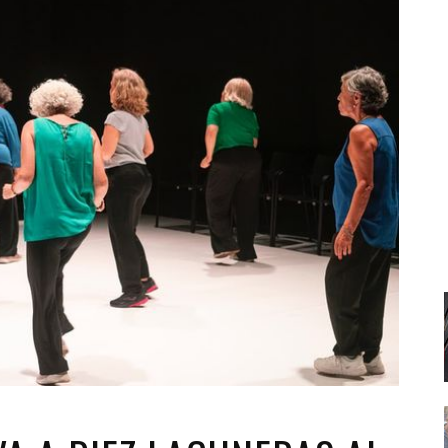
Santa Cruz | La Laguna
Gastro
ALES CON ACTUACIONES
Islas
Infantil
MERCIO
Música
STRO
Escénicas
RMATIVO