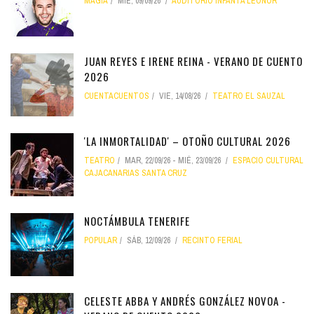
MAGIA
MIÉ, 09/09/26
AUDITORIO INFANTA LEONOR
JUAN REYES E IRENE REINA - VERANO DE CUENTO
2026
CUENTACUENTOS
VIE, 14/08/26
TEATRO EL SAUZAL
'LA INMORTALIDAD' – OTOÑO CULTURAL 2026
TEATRO
MAR, 22/09/26
-
MIÉ, 23/09/26
ESPACIO CULTURAL
CAJACANARIAS SANTA CRUZ
NOCTÁMBULA TENERIFE
POPULAR
SÁB, 12/09/26
RECINTO FERIAL
CELESTE ABBA Y ANDRÉS GONZÁLEZ NOVOA -