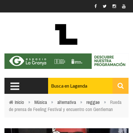
Pasar al contenido principal
Inicio
»
Música
»
alternativa
»
reggae
»
Rueda
de prensa de Feeling Festival y encuentro con Gentleman
Usted está aquí