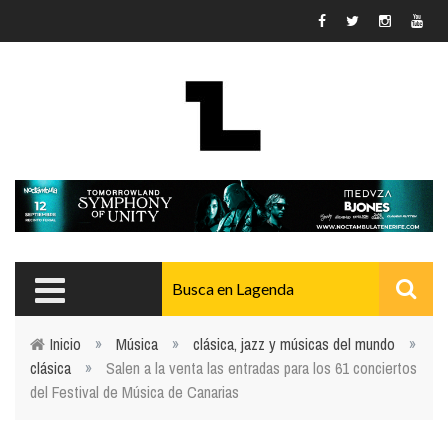
Pasar al contenido principal
Inicio
»
Música
»
clásica, jazz y músicas del mundo
»
clásica
»
Salen a la venta las entradas para los 61 conciertos
Usted está aquí
del Festival de Música de Canarias