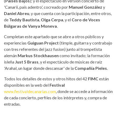
(
Países Bajos
); y el espectáculo en versión concierto de
'Canarii, país adentro', cocreado por
Manuel González
y
Daniel Abreu
, y que cuenta con la participación, entre otros,
de
Teddy Bautista
,
Olga Cerpa
, y el
Coro de Voces
Búlgaras de Vanya Moneva
.
Completan este apartado que se abre a otros públicos y
experiencias
Guiguan Project
(timple, guitarra y contrabajo
con tres referentes del jazz fusion) junto al trompetista
alemán
Markus Stockhausen
como invitado; la formación
isleña
Just 5 Brass
, y el espectáculo de músicas de raíz
'Arahal, un lugar donde descansar' de la
Compañía Pieles
.
Todos los detalles de estos y otros hitos del 42
FIMC
están
disponibles en la web del
Festival
www.festivaldecanarias.com
, donde se accede a información
de cada concierto, perfiles de los intérpretes y, compra de
entradas.