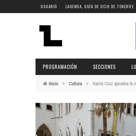
Pasar al contenido principal
USUARIO
LAGENDA, GUÍA DE OCIO DE TENERIFE
PROGRAMACIÓN
SECCIONES
L
Inicio
»
Cultura
»
Santa Cruz aprueba la r
Usted está aquí
MÚSICA
ART
FECHA
LU
ESCÉNICAS
SAL
Hoy
CULTURA
ESP
Plan Finde
GASTRONOMÍA
NO