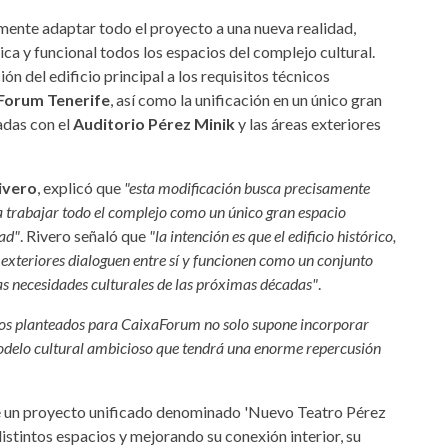
ente adaptar todo el proyecto a una nueva realidad,
ca y funcional todos los espacios del complejo cultural.
ón del edificio principal a los requisitos técnicos
Forum Tenerife
, así como la unificación en un único gran
adas con el
Auditorio Pérez Minik
y las áreas exteriores
ivero
, explicó que
"esta modificación busca precisamente
ra trabajar todo el complejo como un único gran espacio
dad"
. Rivero señaló que
"la intención es que el edificio histórico,
s exteriores dialoguen entre sí y funcionen como un conjunto
as necesidades culturales de las próximas décadas"
.
itos planteados para CaixaForum no solo supone incorporar
modelo cultural ambicioso que tendrá una enorme repercusión
e un proyecto unificado denominado 'Nuevo Teatro Pérez
distintos espacios y mejorando su conexión interior, su