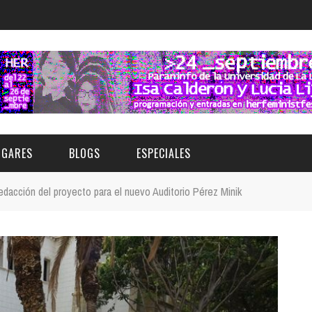
UGARES
BLOGS
ESPECIALES
edacción del proyecto para el nuevo Auditorio Pérez Minik
E | MUSEOS
FESTIVAL BOREAL 2026
GAR
CATEGORIA
AS Y AUDITORIOS
FESTIVAL TAGANANA 2026
Norte
Cultura
ACIOS CULTURALES
TENERIFE PHE FESTIVAL 2026
Sur
Deporte y Naturaleza
CHE
XXVII VERANO DE CUENTO