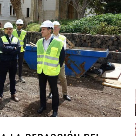
Santa Cruz | La Laguna
Gastro
ALES CON ACTUACIONES
Islas
Infantil
MERCIO
Música
STRO
Escénicas
RMATIVO