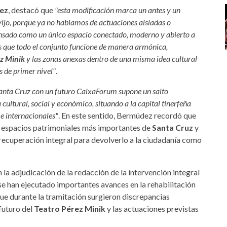
ez
, destacó que
"esta modificación marca un antes y un
vijo, porque ya no hablamos de actuaciones aisladas o
pensado como un único espacio conectado, moderno y abierto a
es que todo el conjunto funcione de manera armónica,
z Minik
y las zonas anexas dentro de una misma idea cultural
s de primer nivel"
.
 Santa Cruz con un futuro CaixaForum supone un salto
 cultural, social y económico, situando a la capital tinerfeña
 e internacionales"
. En este sentido, Bermúdez recordó que
s espacios patrimoniales más importantes de
Santa Cruz
y
recuperación integral para devolverlo a la ciudadanía como
la adjudicación de la redacción de la intervención integral
se han ejecutado importantes avances en la rehabilitación
que durante la tramitación surgieron discrepancias
futuro del
Teatro Pérez Minik
y las actuaciones previstas