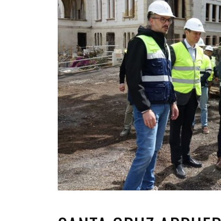
INFANTIL
LOC
CO
GA
FO