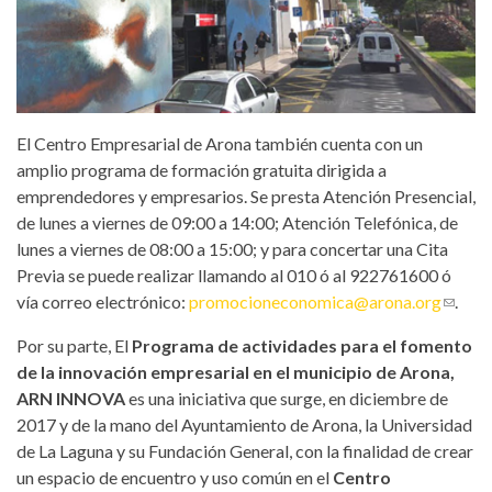
El Centro Empresarial de Arona también cuenta con un
amplio programa de formación gratuita dirigida a
emprendedores y empresarios. Se presta Atención Presencial,
de lunes a viernes de 09:00 a 14:00; Atención Telefónica, de
lunes a viernes de 08:00 a 15:00; y para concertar una Cita
Previa se puede realizar llamando al 010 ó al 922761600 ó
vía correo electrónico:
promocioneconomica@arona.org
(link
.
sends
Por su parte, El
Programa de actividades para el fomento
e-
de la innovación empresarial en el municipio de Arona,
mail)
ARN INNOVA
es una iniciativa que surge, en diciembre de
2017 y de la mano del Ayuntamiento de Arona, la Universidad
de La Laguna y su Fundación General, con la finalidad de crear
un espacio de encuentro y uso común en el
Centro