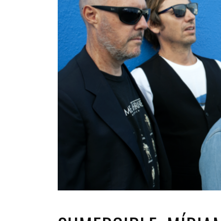
INFANTIL
LOC
CO
GA
FO