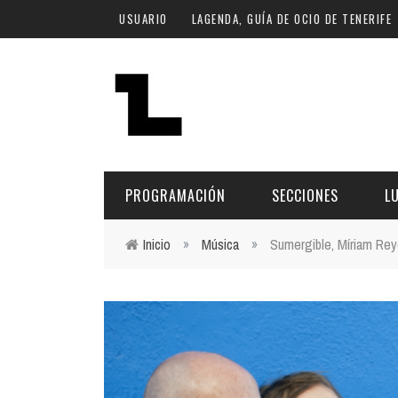
Pasar al contenido principal
USUARIO
LAGENDA, GUÍA DE OCIO DE TENERIFE
PROGRAMACIÓN
SECCIONES
L
Inicio
»
Música
»
Sumergible, Míriam Rey
Usted está aquí
MÚSICA
ART
FECHA
LU
ESCÉNICAS
SAL
Hoy
CULTURA
ESP
Plan Finde
GASTRONOMÍA
NO