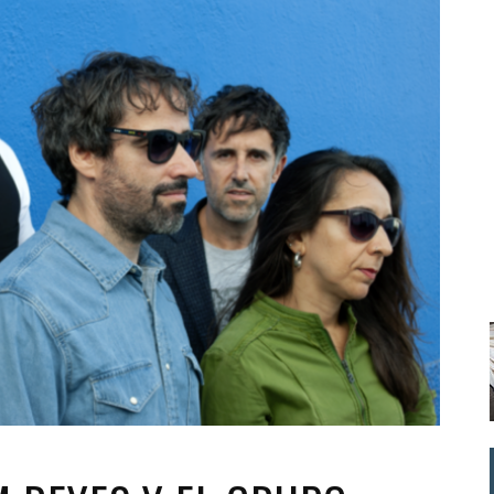
Santa Cruz | La Laguna
Gastro
ALES CON ACTUACIONES
Islas
Infantil
MERCIO
Música
STRO
Escénicas
RMATIVO