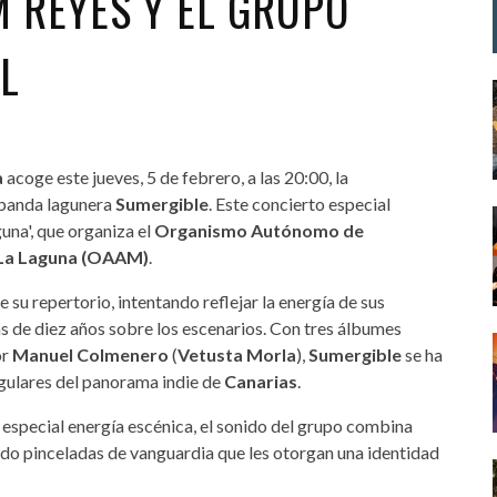
M REYES Y EL GRUPO
L
a
acoge este jueves, 5 de febrero, a las 20:00, la
a banda lagunera
Sumergible
. Este concierto especial
una', que organiza el
Organismo Autónomo de
 La Laguna (OAAM)
.
 su repertorio, intentando reflejar la energía de sus
ás de diez años sobre los escenarios. Con tres álbumes
or
Manuel Colmenero
(
Vetusta Morla
),
Sumergible
se ha
gulares del panorama indie de
Canarias
.
 especial energía escénica, el sonido del grupo combina
ndo pinceladas de vanguardia que les otorgan una identidad