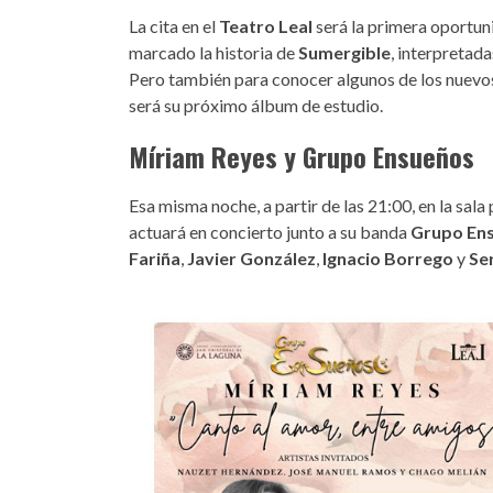
La cita en el
Teatro Leal
será la primera oportun
marcado la historia de
Sumergible
, interpretada
Pero también para conocer algunos de los nuevos 
será su próximo álbum de estudio.
Míriam Reyes
y
Grupo Ensueños
Esa misma noche, a partir de las 21:00, en la sala 
actuará en concierto junto a su banda
Grupo En
Fariña
,
Javier González
,
Ignacio Borrego
y
Ser
canto-al-amor-entre-amigos.j