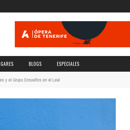
UGARES
BLOGS
ESPECIALES
es y el Grupo Ensueños en el Leal
E | MUSEOS
FESTIVAL BOREAL 2026
GAR
CATEGORIA
AS Y AUDITORIOS
FESTIVAL TAGANANA 2026
Norte
Cultura
ACIOS CULTURALES
TENERIFE PHE FESTIVAL 2026
Sur
Deporte y Naturaleza
CHE
XXVII VERANO DE CUENTO