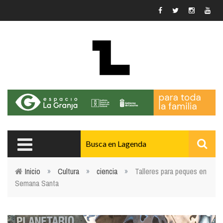
Pasar al contenido principal
Inicio
»
Cultura
»
ciencia
»
Talleres para peques en
Semana Santa
Usted está aquí