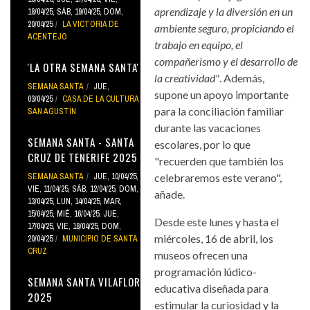
aprendizaje y la diversión en un
18/04/25
,
SÁB, 19/04/25
,
DOM,
20/04/25
LA VICTORIA DE
ambiente seguro, propiciando el
ACENTEJO
trabajo en equipo, el
compañerismo y el desarrollo de
'LA OTRA SEMANA SANTA'
la creatividad"
. Además,
SEMANA SANTA
JUE,
supone un apoyo importante
03/04/25
CASA DE LA CULTURA
para la conciliación familiar
SAN AGUSTÍN
durante las vacaciones
SEMANA SANTA - SANTA
escolares, por lo que
CRUZ DE TENERIFE 2025
"recuerden que también los
SEMANA SANTA
JUE, 10/04/25
,
celebraremos este verano",
VIE, 11/04/25
,
SÁB, 12/04/25
,
DOM,
añade.
13/04/25
,
LUN, 14/04/25
,
MAR,
15/04/25
,
MIÉ, 16/04/25
,
JUE,
Desde este lunes y hasta el
17/04/25
,
VIE, 18/04/25
,
DOM,
miércoles, 16 de abril, los
20/04/25
MUNICIPIO DE SANTA
CRUZ
museos ofrecen una
programación lúdico-
SEMANA SANTA VILAFLOR
educativa diseñada para
2025
estimular la curiosidad y la