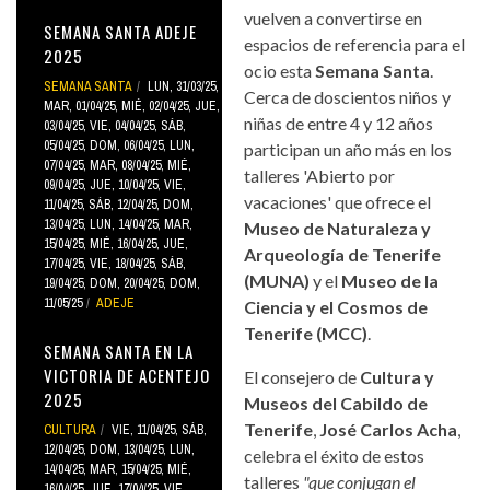
vuelven a convertirse en
SEMANA SANTA ADEJE
espacios de referencia para el
2025
ocio esta
Semana Santa
.
SEMANA SANTA
LUN, 31/03/25
,
Cerca de doscientos niños y
MAR, 01/04/25
,
MIÉ, 02/04/25
,
JUE,
niñas de entre 4 y 12 años
03/04/25
,
VIE, 04/04/25
,
SÁB,
05/04/25
,
DOM, 06/04/25
,
LUN,
participan un año más en los
07/04/25
,
MAR, 08/04/25
,
MIÉ,
talleres 'Abierto por
09/04/25
,
JUE, 10/04/25
,
VIE,
vacaciones' que ofrece el
11/04/25
,
SÁB, 12/04/25
,
DOM,
13/04/25
,
LUN, 14/04/25
,
MAR,
Museo de Naturaleza y
15/04/25
,
MIÉ, 16/04/25
,
JUE,
Arqueología de Tenerife
17/04/25
,
VIE, 18/04/25
,
SÁB,
(MUNA)
y el
Museo de la
19/04/25
,
DOM, 20/04/25
,
DOM,
11/05/25
ADEJE
Ciencia y el Cosmos de
Tenerife (MCC)
.
SEMANA SANTA EN LA
VICTORIA DE ACENTEJO
El consejero de
Cultura y
2025
Museos del Cabildo de
Tenerife
,
José Carlos Acha
,
CULTURA
VIE, 11/04/25
,
SÁB,
12/04/25
,
DOM, 13/04/25
,
LUN,
celebra el éxito de estos
14/04/25
,
MAR, 15/04/25
,
MIÉ,
talleres
"que conjugan el
16/04/25
,
JUE, 17/04/25
,
VIE,