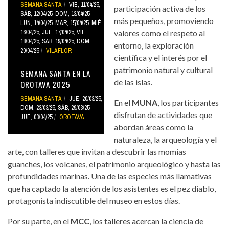
SEMANA SANTA
VIE, 11/04/25
,
participación activa de los
SÁB, 12/04/25
,
DOM, 13/04/25
,
más pequeños, promoviendo
LUN, 14/04/25
,
MAR, 15/04/25
,
MIÉ,
16/04/25
,
JUE, 17/04/25
,
VIE,
valores como el respeto al
18/04/25
,
SÁB, 19/04/25
,
DOM,
entorno, la exploración
20/04/25
VILAFLOR
científica y el interés por el
patrimonio natural y cultural
SEMANA SANTA EN LA
de las islas.
OROTAVA 2025
SEMANA SANTA
JUE, 20/03/25
,
En el
MUNA
, los participantes
DOM, 23/03/25
,
SÁB, 29/03/25
,
disfrutan de actividades que
JUE, 03/04/25
OROTAVA
abordan áreas como la
naturaleza, la arqueología y el
arte, con talleres que invitan a descubrir las momias
guanches, los volcanes, el patrimonio arqueológico y hasta las
profundidades marinas. Una de las especies más llamativas
que ha captado la atención de los asistentes es el pez diablo,
protagonista indiscutible del museo en estos días.
Por su parte, en el
MCC
, los talleres acercan la ciencia de