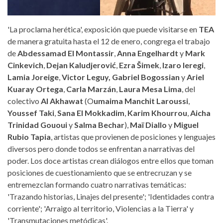
'La proclama herética', exposición que puede visitarse en
TEA
de manera gratuita hasta el 12 de enero, congrega el trabajo
de
Abdessamad El Montassir
,
Anna Engelhardt
y
Mark
Cinkevich
,
Dejan Kaludjerović
,
Ezra Šimek
,
Izaro Ieregi
,
Lamia Joreige
,
Victor Leguy,
Gabriel Bogossian
y
Ariel
Kuaray Ortega
,
Carla Marzán
,
Laura Mesa Lima
, del
colectivo
Al Akhawat
(O
umaima Manchit Laroussi
,
Youssef Taki
,
Sana El Mokkadim
,
Karim Khourrou
,
Aicha
Trinidad Gououi
y
Salma Bechar
),
Maï Diallo
y
Miguel
Rubio Tapia
, artistas que provienen de posiciones y lenguajes
diversos pero donde todos se enfrentan a narrativas del
poder. Los doce artistas crean diálogos entre ellos que toman
posiciones de cuestionamiento que se entrecruzan y se
entremezclan formando cuatro narrativas temáticas:
'Trazando historias, Linajes del presente'; 'Identidades contra
corriente'; 'Arraigo al territorio, Violencias a la Tierra' y
'Transmutaciones metódicas'.