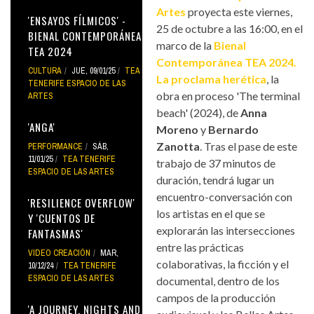
Artes
proyecta este viernes,
'ENSAYOS FÍLMICOS' -
25 de octubre a las 16:00, en el
BIENAL CONTEMPORÁNEA
marco de la
Bienal
TEA 2024
Contemporánea TEA 2024.
CULTURA
JUE, 09/01/25
TEA
La proclama herética
, la
TENERIFE ESPACIO DE LAS
obra en proceso 'The terminal
ARTES
beach' (2024), de
Anna
'ANGA'
Moreno
y
Bernardo
Zanotta
. Tras el pase de este
PERFORMANCE
SÁB,
11/01/25
TEA TENERIFE
trabajo de 37 minutos de
ESPACIO DE LAS ARTES
duración, tendrá lugar un
encuentro-conversación con
'RESILIENCE OVERFLOW'
los artistas en el que se
Y 'CUENTOS DE
explorarán las intersecciones
FANTASMAS'
entre las prácticas
VIDEO CREACIÓN
MAR,
colaborativas, la ficción y el
10/12/24
TEA TENERIFE
ESPACIO DE LAS ARTES
documental, dentro de los
campos de la producción
'A JOURNEY, NIGHTS AND