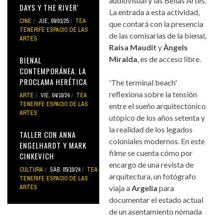
audiovisual y las Bellas Artes.
DAYS Y THE RIVER'
La entrada a esta actividad,
CINE
JUE, 09/01/25
TEA
que contará con la presencia
TENERIFE ESPACIO DE LAS
de las comisarias de la bienal,
ARTES
Raisa Maudit
y
Àngels
Miralda
, es de acceso libre.
BIENAL
CONTEMPORÁNEA. LA
PROCLAMA HERÉTICA
'The terminal beach'
reflexiona sobre la tensión
ARTE
VIE, 04/10/24
TEA
TENERIFE ESPACIO DE LAS
entre el sueño arquitectónico
ARTES
utópico de los años setenta y
la realidad de los legados
TALLER CON ANNA
coloniales modernos. En este
ENGELHARDT Y MARK
filme se cuenta cómo por
CINKEVICH
encargo de una revista de
CULTURA
SÁB, 05/10/24
TEA
arquitectura, un fotógrafo
TENERIFE ESPACIO DE LAS
ARTES
viaja a
Argelia
para
documentar el estado actual
de un asentamiento nómada