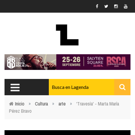
Pasar al contenido principal
Inicio
»
Cultura
»
arte
»
'Travesía' - Marta María
Pérez Bravo
Usted está aquí