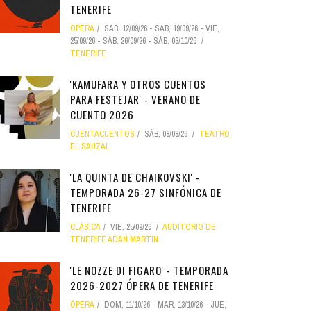
TENERIFE
ÓPERA
SÁB, 12/09/26
-
SÁB, 19/09/26
-
VIE,
25/09/26
-
SÁB, 26/09/26
-
SÁB, 03/10/26
TENERIFE
'KAMUFARA Y OTROS CUENTOS
PARA FESTEJAR' - VERANO DE
CUENTO 2026
CUENTACUENTOS
SÁB, 08/08/26
TEATRO
EL SAUZAL
'LA QUINTA DE CHAIKOVSKI' -
TEMPORADA 26-27 SINFÓNICA DE
TENERIFE
CLÁSICA
VIE, 25/09/26
AUDITORIO DE
TENERIFE ADÁN MARTÍN
'LE NOZZE DI FIGARO' - TEMPORADA
2026-2027 ÓPERA DE TENERIFE
ÓPERA
DOM, 11/10/26
-
MAR, 13/10/26
-
JUE,