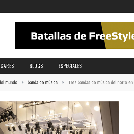
UGARES
BLOGS
ESPECIALES
 del mundo
»
banda de música
»
Tres bandas de música del norte en 
E | MUSEOS
FESTIVAL BOREAL 2026
GAR
CATEGORIA
AS Y AUDITORIOS
FESTIVAL TAGANANA 2026
Norte
Cultura
ACIOS CULTURALES
TENERIFE PHE FESTIVAL 2026
Sur
Deporte y Naturaleza
CHE
XXVII VERANO DE CUENTO