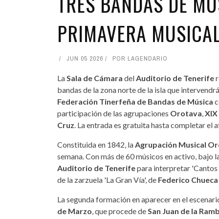
TRES BANDAS DE MÚ
PRIMAVERA MUSICA
JUN 05 2026
POR
LAGENDARIO
La
Sala de Cámara
del
Auditorio de Tenerife
r
bandas de la zona norte de la isla que intervendrá
Federación Tinerfeña de Bandas de Música
c
participación de las agrupaciones
Orotava
,
XIX
Cruz
. La entrada es gratuita hasta completar el a
Constituida en 1842, la
Agrupación Musical O
semana. Con más de 60 músicos en activo, bajo l
Auditorio de Tenerife
para interpretar 'Cantos
de la zarzuela 'La Gran Vía', de
Federico Chueca
La segunda formación en aparecer en el escenari
de Marzo
, que procede de
San Juan de la Ramb