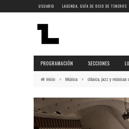
Pasar al contenido principal
USUARIO
LAGENDA, GUÍA DE OCIO DE TENERIFE
PROGRAMACIÓN
SECCIONES
L
Inicio
»
Música
»
clásica, jazz y músicas
Usted está aquí
MÚSICA
ART
FECHA
LU
ESCÉNICAS
SAL
Hoy
CULTURA
ESP
Plan Finde
GASTRONOMÍA
NO