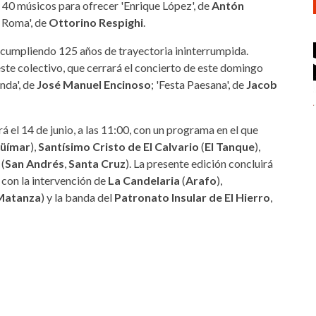
 40 músicos para ofrecer 'Enrique López', de
Antón
di Roma', de
Ottorino Respighi
.
 cumpliendo 125 años de trayectoria ininterrumpida.
este colectivo, que cerrará el concierto de este domingo
nda', de
José Manuel Encinoso
; 'Festa Paesana', de
Jacob
á el 14 de junio, a las 11:00, con un programa en el que
üímar
),
Santísimo Cristo de El Calvario
(
El Tanque
),
(
San Andrés
,
Santa Cruz
). La presente edición concluirá
con la intervención de
La Candelaria
(
Arafo
),
Matanza
) y la banda del
Patronato Insular de El Hierro
,