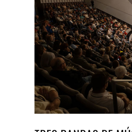
INFANTIL
LOC
CO
GA
FO