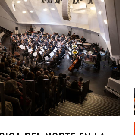
Santa Cruz | La Laguna
Gastro
ALES CON ACTUACIONES
Islas
Infantil
MERCIO
Música
STRO
Escénicas
RMATIVO