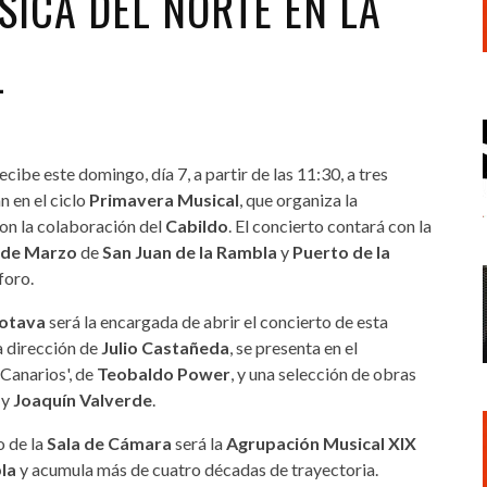
SICA DEL NORTE EN LA
L
ecibe este domingo, día 7, a partir de las 11:30, a tres
n en el ciclo
Primavera Musical
, que organiza la
on la colaboración del
Cabildo
. El concierto contará con la
 de Marzo
de
San Juan de la Rambla
y
Puerto de la
foro.
rotava
será la encargada de abrir el concierto de esta
a dirección de
Julio Castañeda
, se presenta en el
 Canarios', de
Teobaldo Power
, y una selección de obras
y
Joaquín Valverde
.
o de la
Sala de Cámara
será la
Agrupación Musical XIX
la
y acumula más de cuatro décadas de trayectoria.