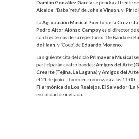
Damián González García
se pondrá al frente de
Alcalde
; 'Baba Yetu', de
Johnie Vinson
, y 'Pini 
La
Agrupación Musical Puerto de la Cruz
está
Pedro Aitor Alonso Campoy
es el director de 
con tres temas de su repertorio: 'De Banda en Ba
de Haan
, y 'Coco', de
Eduardo Moreno
.
La siguiente cita del ciclo
Primavera Musical
ser
participarán cuatro bandas:
Amigos del Arte
(
G
Crearte
(
Tejina
,
La Laguna
) y
Amigos del Arte
el 21 de junio —también comenzará a las 11:00— 
Filarmónica de Los Realejos
,
El Salvador
(
La 
en calidad de invitada.