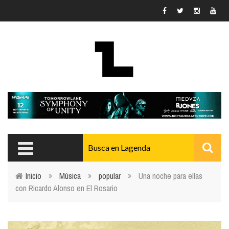
Pasar al contenido principal
Inicio
»
Música
»
popular
»
Una noche para ellas
con Ricardo Alonso en El Rosario
Usted está aquí