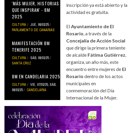
'MÁS MUJER, HISTORIAS
inscripción ya está abierto y la
QUE INSPIRAN' - 8M
actividad es gratuita.
2025
CULTURA
JUE, 06/03/25
El
Ayuntamiento de El
PARLAMENTO DE CANARIAS
Rosario
, a través de la
Concejalía de Acción Social
MANIFESTACIÓN 8M
que dirige la primera teniente
TENERIFE 2025
de alcalde
Fátima Gutiérrez
,
CULTURA
SÁB, 08/03/25
organiza, un año más, este
SANTA CRUZ
encuentro entre mujeres de
El
8M EN CANDELARIA 2025
Rosario
dentro de los actos
municipales en
CULTURA
VIE, 07/03/25
,
SÁB,
08/03/25
CANDELARIA
conmemoración del Día
Internacional de la Mujer.
dia-de-la-mujer-el-rosario-2025.jpg