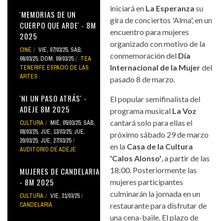
iniciará en
La Esperanza
su
'MEMORIAS DE UN
gira de conciertos 'Alma', en un
CUERPO QUE ARDE' - 8M
encuentro para mujeres
2025
organizado con motivo de la
CINE
VIE, 07/03/25
,
SÁB,
conmemoración del
Día
08/03/25
,
DOM, 09/03/25
TEA
Internacional de la Mujer
del
TENERIFE ESPACIO DE LAS
ARTES
pasado 8 de marzo.
'NI UN PASO ATRÁS' -
El popular semifinalista del
ADEJE 8M 2025
programa musical
La Voz
cantará solo para ellas el
CULTURA
MIÉ, 05/03/25
,
SÁB,
08/03/25
,
JUE, 13/03/25
,
JUE,
próximo sábado 29 de marzo
20/03/25
,
JUE, 27/03/25
en la
Casa de la Cultura
AUDITORIO DE ADEJE
'Calos Alonso'
, a partir de las
18:00. Posteriormente las
MUJERES DE CANDELARIA
- 8M 2025
mujeres participantes
culminarán la jornada en un
CULTURA
VIE, 21/03/25
CANDELARIA
restaurante para disfrutar de
una cena-baile. El plazo de