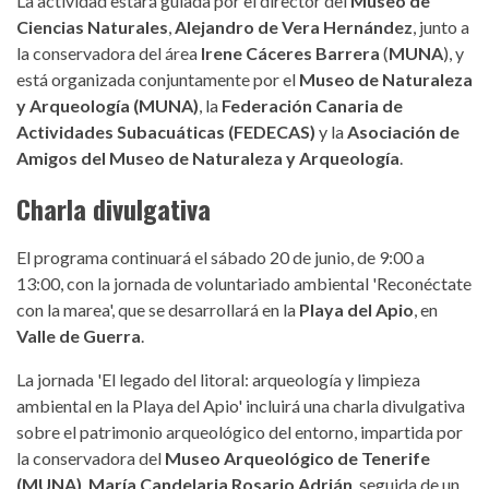
La actividad estará guiada por el director del
Museo de
Ciencias Naturales
,
Alejandro de Vera Hernández
, junto a
la conservadora del área
Irene Cáceres Barrera
(
MUNA
), y
está organizada conjuntamente por el
Museo de Naturaleza
y Arqueología (MUNA)
, la
Federación Canaria de
Actividades Subacuáticas (FEDECAS)
y la
Asociación de
Amigos del Museo de Naturaleza y Arqueología
.
Charla divulgativa
El programa continuará el sábado 20 de junio, de 9:00 a
13:00, con la jornada de voluntariado ambiental 'Reconéctate
con la marea', que se desarrollará en la
Playa del Apio
, en
Valle de Guerra
.
La jornada 'El legado del litoral: arqueología y limpieza
ambiental en la Playa del Apio' incluirá una charla divulgativa
sobre el patrimonio arqueológico del entorno, impartida por
la conservadora del
Museo Arqueológico de Tenerife
(MUNA)
,
María Candelaria Rosario Adrián
, seguida de un