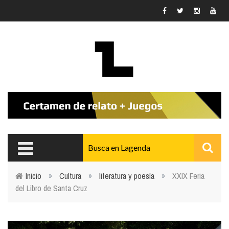
Pasar al contenido principal
Inicio
»
Cultura
»
literatura y poesía
»
XXIX Feria
del Libro de Santa Cruz
Usted está aquí