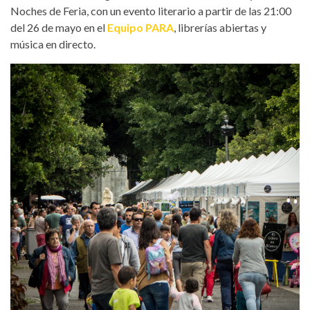
Noches de Feria, con un evento literario a partir de las 21:00
del 26 de mayo en el
Equipo PARA
, librerías abiertas y
música en directo.