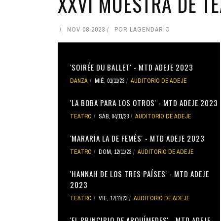
XXVI MUESTRA DE TE
NOV 08 2023
POR
LAGENDARIO
'SOIRÉE DU BALLET' - MTD ADEJE 2023
DANZA
MIÉ, 01/11/23
AUDITORIO DE ADEJE
'LA BOBA PARA LOS OTROS' - MTD ADEJE 2023
TEATRO
SÁB, 04/11/23
AUDITORIO DE ADEJE
'MARARÍA LA DE FEMÉS' - MTD ADEJE 2023
TEATRO
DOM, 12/11/23
AUDITORIO DE ADEJE
'HANNAH DE LOS TRES PAÍSES' - MTD ADEJE
2023
TEATRO
VIE, 17/11/23
AUDITORIO DE ADEJE
'EL PRINCIPIO DE ARQUÍMEDES' - MTD ADEJE