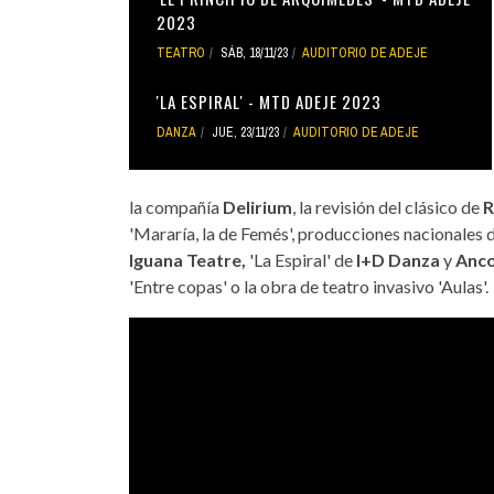
2023
TEATRO
SÁB, 18/11/23
AUDITORIO DE ADEJE
'LA ESPIRAL' - MTD ADEJE 2023
DANZA
JUE, 23/11/23
AUDITORIO DE ADEJE
la compañía
Delirium
, la revisión del clásico de
R
'Mararía, la de Femés', producciones nacionales 
Iguana Teatre,
'La Espiral' de
I+D Danza
y
Anco
'Entre copas' o la obra de teatro invasivo 'Aulas'.