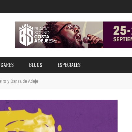
UGARES
BLOGS
ESPECIALES
tro y Danza de Adeje
E | MUSEOS
FESTIVAL BOREAL 2026
GAR
CATEGORIA
AS Y AUDITORIOS
FESTIVAL TAGANANA 2026
Norte
Cultura
ACIOS CULTURALES
TENERIFE PHE FESTIVAL 2026
Sur
Deporte y Naturaleza
CHE
XXVII VERANO DE CUENTO