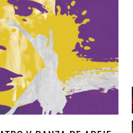
Santa Cruz | La Laguna
Gastro
ALES CON ACTUACIONES
Islas
Infantil
MERCIO
Música
STRO
Escénicas
RMATIVO