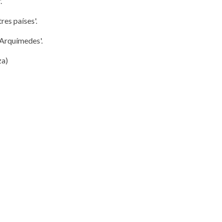
.
res países'.
 Arquímedes'.
za)