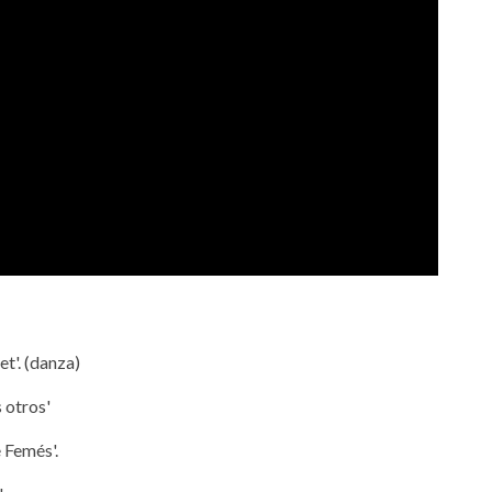
et'. (danza)
 otros'
 Femés'.