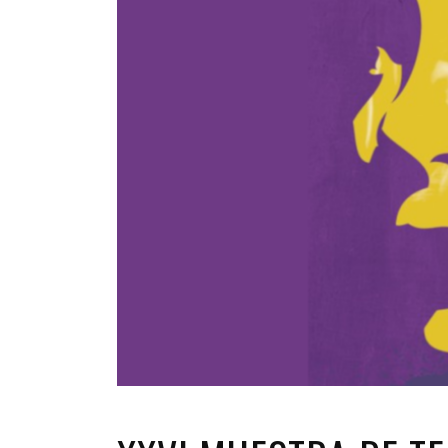
INFANTIL
LOC
CO
GA
FO