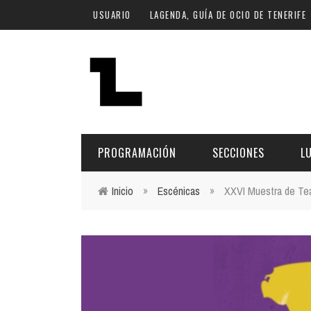
Pasar al contenido principal
USUARIO
LAGENDA, GUÍA DE OCIO DE TENERIFE
PROGRAMACIÓN
SECCIONES
L
Inicio
»
Escénicas
»
XXVI Muestra de Tea
Usted está aquí
MÚSICA
ART
FECHA
LU
ESCÉNICAS
SAL
Hoy
CULTURA
ESP
Plan Finde
GASTRONOMÍA
NO