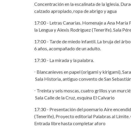
Concentración en la escalinata de la iglesia. Dur
calzado apropiado, ropa de abrigo y agua
17:00 - Letras Canarias. Homenaje a Ana María
la Lengua y Alexis Rodríguez (Tenerife). Sala Pér
17:00 - Tarde de miedo infantil. La bruja del ár
6 años, acompañado de un adulto.
17:30 - La mirada y la palabra.
⋅ Blancanieves en papel (origami y kirigami), Sar
Sala Historia, antiguo convento de San Sebastiá
⋅ Treinta y seis moscas, cuatro grillos y un murcie
Sala Calle de la Cruz, esquina El Calvario
17:30 - Presentación del poemario Aire encendi
(Tenerife), Proyecto editorial Palabras al Límit
Entrada libre hasta completar aforo