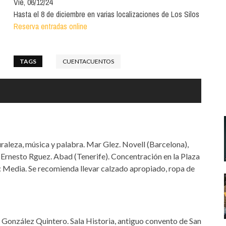
Vie, 06/12/24
Santa Cruz | La Laguna
Gastro
ALES CON ACTUACIONES
Hasta el 8 de diciembre en varias localizaciones de Los Silos
Islas
Infantil
Reserva entradas online
MERCIO
Música
STRO
TAGS
CUENTACUENTOS
Escénicas
RMATIVO
turaleza, música y palabra. Mar Glez. Novell (Barcelona),
Ernesto Rguez. Abad (Tenerife). Concentración en la Plaza
ad: Media. Se recomienda llevar calzado apropiado, ropa de
a González Quintero. Sala Historia, antiguo convento de San