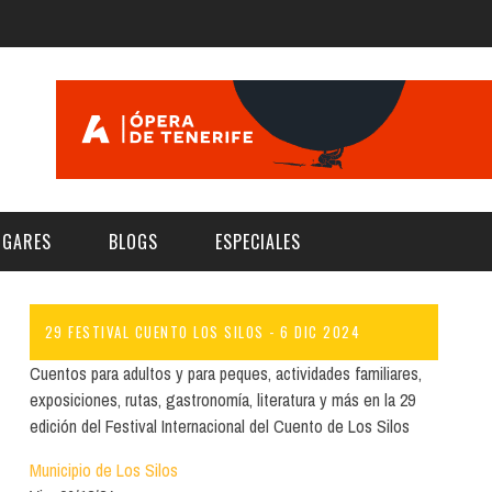
UGARES
BLOGS
ESPECIALES
29 FESTIVAL CUENTO LOS SILOS - 6 DIC 2024
E | MUSEOS
FESTIVAL BOREAL 2026
GAR
CATEGORIA
Cuentos para adultos y para peques, actividades familiares,
AS Y AUDITORIOS
FESTIVAL TAGANANA 2026
exposiciones, rutas, gastronomía, literatura y más en la 29
Norte
Cultura
edición del Festival Internacional del Cuento de Los Silos
ACIOS CULTURALES
TENERIFE PHE FESTIVAL 2026
Sur
Deporte y Naturaleza
Municipio de Los Silos
CHE
XXVII VERANO DE CUENTO