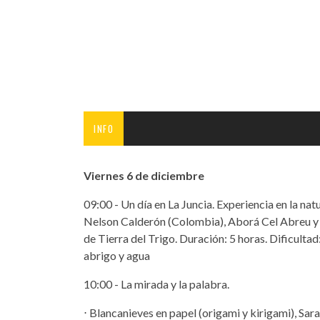
INFANTIL
LOC
CO
GA
FO
INFO
Viernes 6 de diciembre
09:00 - Un día en La Juncia. Experiencia en la na
Nelson Calderón (Colombia), Aborá Cel Abreu y 
de Tierra del Trigo. Duración: 5 horas. Dificult
abrigo y agua
10:00 - La mirada y la palabra.
⋅ Blancanieves en papel (origami y kirigami), Sar