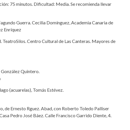
ación: 75 minutos. Dificultad: Media. Se recomienda llevar
 Fagundo Guerra. Cecilia Domínguez, Academia Canaria de
ez Enríquez
bol. TeatroSilos. Centro Cultural de Las Canteras. Mayores de
a González Quintero.
n
́lago (acuarelas), Tomás Estévez.
do, de Ernesto Rguez. Abad, con Roberto Toledo Palliser
e. Casa Pedro José Báez. Calle Francisco Garrido Diente, 4.