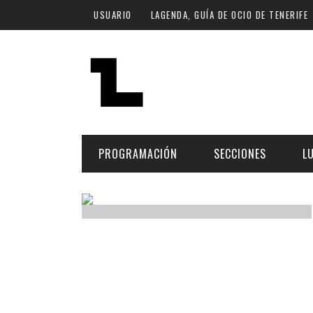
Pasar al contenido principal
USUARIO
LAGENDA, GUÍA DE OCIO DE TENERIFE
PROGRAMACIÓN
SECCIONES
L
MÚSICA
ART
FECHA
LU
ESCÉNICAS
SAL
Hoy
CULTURA
ESP
Plan Finde
GASTRONOMÍA
NO