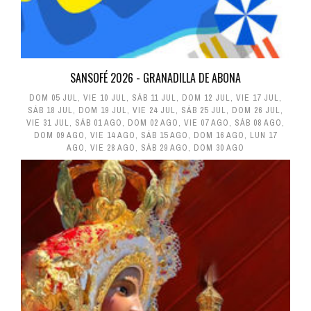
SANSOFÉ 2026 - GRANADILLA DE ABONA
DOM 05 JUL
,
VIE 10 JUL
,
SÁB 11 JUL
,
DOM 12 JUL
,
VIE 17 JUL
,
SÁB 18 JUL
,
DOM 19 JUL
,
VIE 24 JUL
,
SÁB 25 JUL
,
DOM 26 JUL
,
VIE 31 JUL
,
SÁB 01 AGO
,
DOM 02 AGO
,
VIE 07 AGO
,
SÁB 08 AGO
,
DOM 09 AGO
,
VIE 14 AGO
,
SÁB 15 AGO
,
DOM 16 AGO
,
LUN 17
AGO
,
VIE 28 AGO
,
SÁB 29 AGO
,
DOM 30 AGO