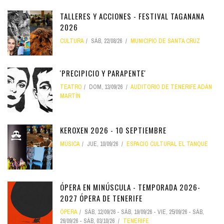
TALLERES Y ACCIONES - FESTIVAL TAGANANA
2026
CULTURA
SÁB, 22/08/26
MUNICIPIO DE SANTA CRUZ
'PRECIPICIO Y PARAPENTE'
TEATRO
DOM, 13/09/26
AUDITORIO DE TENERIFE ADÁN
MARTÍN
KEROXEN 2026 - 10 SEPTIEMBRE
MÚSICA
JUE, 10/09/26
ESPACIO CULTURAL EL TANQUE
ÓPERA EN MINÚSCULA - TEMPORADA 2026-
2027 ÓPERA DE TENERIFE
ÓPERA
SÁB, 12/09/26
-
SÁB, 19/09/26
-
VIE, 25/09/26
-
SÁB,
26/09/26
-
SÁB, 03/10/26
TENERIFE