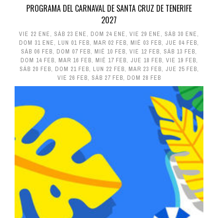
PROGRAMA DEL CARNAVAL DE SANTA CRUZ DE TENERIFE
2027
VIE 22 ENE
,
SÁB 23 ENE
,
DOM 24 ENE
,
VIE 29 ENE
,
SÁB 30 ENE
,
DOM 31 ENE
,
LUN 01 FEB
,
MAR 02 FEB
,
MIÉ 03 FEB
,
JUE 04 FEB
,
SÁB 06 FEB
,
DOM 07 FEB
,
MIÉ 10 FEB
,
VIE 12 FEB
,
SÁB 13 FEB
,
DOM 14 FEB
,
MAR 16 FEB
,
MIÉ 17 FEB
,
JUE 18 FEB
,
VIE 19 FEB
,
SÁB 20 FEB
,
DOM 21 FEB
,
LUN 22 FEB
,
MAR 23 FEB
,
JUE 25 FEB
,
VIE 26 FEB
,
SÁB 27 FEB
,
DOM 28 FEB