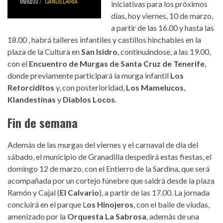
05/02/23
CANDELARIA
iniciativas para los próximos
días, hoy viernes, 10 de marzo,
a partir de las 16.00 y hasta las
18.00 , habrá talleres infantiles y castillos hinchables en la
plaza de la Cultura en
San Isidro
, continuándose, a las 19.00,
con el
Encuentro de Murgas de Santa Cruz de Tenerife
,
donde previamente participará la murga infantil
Los
Retorciditos
y, con posterioridad,
Los Mamelucos
,
Klandestinas
y
Diablos Locos
.
Fin de semana
Además de las murgas del viernes y el carnaval de día del
sábado, el municipio de Granadilla despedirá estas fiestas, el
domingo 12 de marzo, con el Entierro de la Sardina, que será
acompañada por un cortejo fúnebre que saldrá desde la plaza
Ramón y Cajal (
El Calvario
), a partir de las 17.00. La jornada
concluirá en el parque L
os Hinojeros
, con el baile de viudas,
amenizado por la
Orquesta La Sabrosa
, además de una