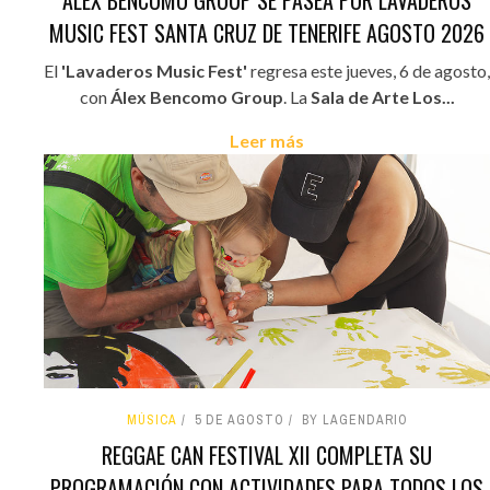
ÁLEX BENCOMO GROUP SE PASEA POR LAVADEROS
MUSIC FEST SANTA CRUZ DE TENERIFE AGOSTO 2026
El
'Lavaderos Music Fest'
regresa este jueves, 6 de agosto,
con
Álex Bencomo Group
. La
Sala de Arte Los...
Leer más
MÚSICA
5 DE AGOSTO
BY LAGENDARIO
REGGAE CAN FESTIVAL XII COMPLETA SU
PROGRAMACIÓN CON ACTIVIDADES PARA TODOS LOS