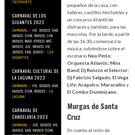
TACORONTE
pequeños de la casa, con
talleres, castillos hinchables y
CARNAVAL DE LOS
un concurso infantil de
GIGANTES 2023
disfraces y, también, para las
CARNAVAL
VIE, 03/03/23
,
SÁB,
mascotas. Por la tarde, a partir
04/03/23
,
DOM, 05/03/23
,
LUN,
de las 16.30, comenzará la
06/03/23
,
MAR, 07/03/23
,
MIÉ,
08/03/23
,
JUE, 09/03/23
,
VIE,
música, subiéndose sobre el
10/03/23
,
SÁB, 11/03/23
LOS
escenario
Neo Pinto
;
GIGANTES
Orquesta Atlantic
;
Miss
Band;
Dj Renzzo el Selector
;
CARNAVAL CULTURAL DE
LA LAGUNA 2023
Dj Fabrizio Salgado
;
El Vega
Life
;
Acapulco
;
Maracaibo
y
CARNAVAL
VIE, 03/03/23
,
SÁB,
04/02/23
,
DOM, 05/02/23
LA
El Combo Dominicano
.
LAGUNA
Murgas de Santa
CARNAVAL DE
Cruz
CANDELARIA 2023
CARNAVAL
JUE, 02/03/23
,
VIE,
En cuanto al resto de
03/03/23
,
SÁB, 04/03/23
,
DOM,