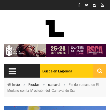
Pasar al contenido principal
Inicio
»
Fiestas
»
carnaval
»
Fin de semana en El
Médano con la IV edición del ‘Carnaval de Día’
Usted está aquí