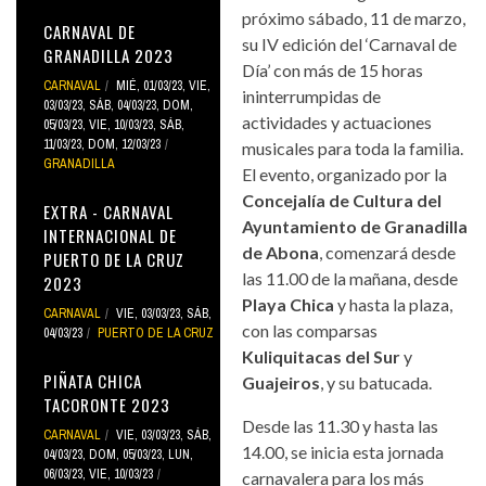
próximo sábado, 11 de marzo,
CARNAVAL DE
su IV edición del ‘Carnaval de
GRANADILLA 2023
Día’ con más de 15 horas
CARNAVAL
MIÉ, 01/03/23
,
VIE,
ininterrumpidas de
03/03/23
,
SÁB, 04/03/23
,
DOM,
actividades y actuaciones
05/03/23
,
VIE, 10/03/23
,
SÁB,
11/03/23
,
DOM, 12/03/23
musicales para toda la familia.
GRANADILLA
El evento, organizado por la
Concejalía de Cultura del
EXTRA - CARNAVAL
Ayuntamiento de Granadilla
INTERNACIONAL DE
de Abona
, comenzará desde
PUERTO DE LA CRUZ
las 11.00 de la mañana, desde
2023
Playa Chica
y hasta la plaza,
CARNAVAL
VIE, 03/03/23
,
SÁB,
con las comparsas
04/03/23
PUERTO DE LA CRUZ
Kuliquitacas del Sur
y
PIÑATA CHICA
Guajeiros
, y su batucada.
TACORONTE 2023
Desde las 11.30 y hasta las
CARNAVAL
VIE, 03/03/23
,
SÁB,
14.00, se inicia esta jornada
04/03/23
,
DOM, 05/03/23
,
LUN,
06/03/23
,
VIE, 10/03/23
carnavalera para los más