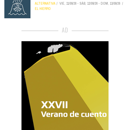
ALTERNATIVA
VIE, 11/09/26
-
SÁB, 12/09/26
-
DOM, 13/09/26
EL HIERRO
AD