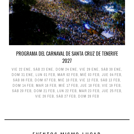
PROGRAMA DEL CARNAVAL DE SANTA CRUZ DE TENERIFE
2027
VIE 22 ENE
,
SÁB 23 ENE
,
DOM 24 ENE
,
VIE 29 ENE
,
SÁB 30 ENE
,
DOM 31 ENE
,
LUN 01 FEB
,
MAR 02 FEB
,
MIÉ 03 FEB
,
JUE 04 FEB
,
SÁB 06 FEB
,
DOM 07 FEB
,
MIÉ 10 FEB
,
VIE 12 FEB
,
SÁB 13 FEB
,
DOM 14 FEB
,
MAR 16 FEB
,
MIÉ 17 FEB
,
JUE 18 FEB
,
VIE 19 FEB
,
SÁB 20 FEB
,
DOM 21 FEB
,
LUN 22 FEB
,
MAR 23 FEB
,
JUE 25 FEB
,
VIE 26 FEB
,
SÁB 27 FEB
,
DOM 28 FEB