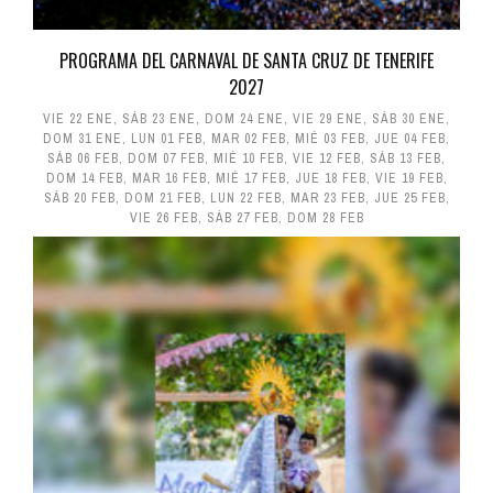
PROGRAMA DEL CARNAVAL DE SANTA CRUZ DE TENERIFE
2027
VIE 22 ENE
,
SÁB 23 ENE
,
DOM 24 ENE
,
VIE 29 ENE
,
SÁB 30 ENE
,
DOM 31 ENE
,
LUN 01 FEB
,
MAR 02 FEB
,
MIÉ 03 FEB
,
JUE 04 FEB
,
SÁB 06 FEB
,
DOM 07 FEB
,
MIÉ 10 FEB
,
VIE 12 FEB
,
SÁB 13 FEB
,
DOM 14 FEB
,
MAR 16 FEB
,
MIÉ 17 FEB
,
JUE 18 FEB
,
VIE 19 FEB
,
SÁB 20 FEB
,
DOM 21 FEB
,
LUN 22 FEB
,
MAR 23 FEB
,
JUE 25 FEB
,
VIE 26 FEB
,
SÁB 27 FEB
,
DOM 28 FEB