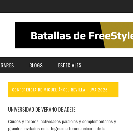
UGARES
BLOGS
ESPECIALES
CONFERENCIA DE MIGUEL ÁNGEL REVILLA - UVA 2026
E | MUSEOS
FESTIVAL BOREAL 2026
GAR
CATEGORIA
AS Y AUDITORIOS
FESTIVAL TAGANANA 2026
UNIVERSIDAD DE VERANO DE ADEJE
Norte
Cultura
ACIOS CULTURALES
TENERIFE PHE FESTIVAL 2026
Cursos y talleres, actividades paralelas y complementarias y
Sur
Deporte y Naturaleza
grandes invitados en la trigésima tercera edición de la
CHE
XXVII VERANO DE CUENTO