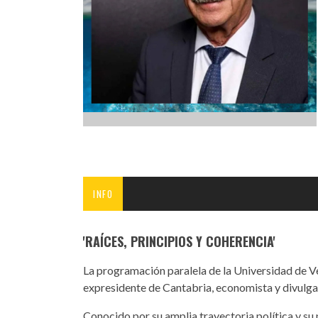
INFANTIL
LOC
CO
GA
FO
INFO
'RAÍCES, PRINCIPIOS Y COHERENCIA'
La programación paralela de la Universidad de Ve
expresidente de Cantabria, economista y divulga
Conocido por su amplia trayectoria política y su