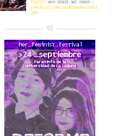
TEATRO
MAR, 22/09/26
-
MIÉ, 23/09/26
ESPACIO CULTURAL CAJACANARIAS SANTA
CRUZ
AD