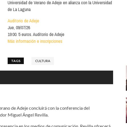
Santa Cruz | La Laguna
Universidad de Verano de Adeje en alianza con la Universidad
Gastro
ALES CON ACTUACIONES
de La Laguna
Islas
Infantil
MERCIO
Auditorio de Adeje
Música
Jue, 09/07/26
STRO
19:00. 5 euros. Auditorio de Adeje
Escénicas
Más información e inscripciones
RMATIVO
TAGS
CULTURA
rano de Adeje concluirá con la conferencia del
dor Miguel Ángel Revilla.
 presencia en los medios de comunicación, Revilla ofrecerá