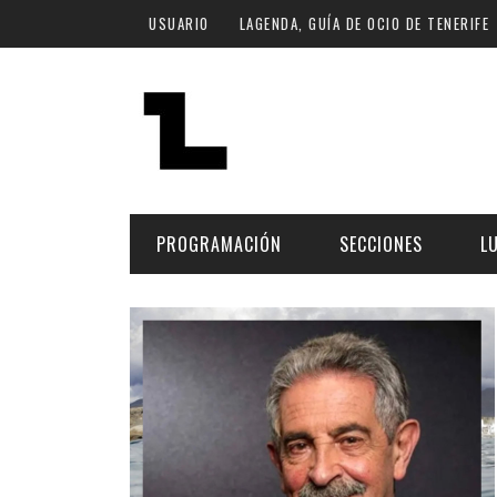
Pasar al contenido principal
USUARIO
LAGENDA, GUÍA DE OCIO DE TENERIFE
PROGRAMACIÓN
SECCIONES
L
MÚSICA
ART
FECHA
LU
ESCÉNICAS
SAL
Hoy
CULTURA
ESP
Plan Finde
GASTRONOMÍA
NO