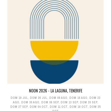
NOON 2026 - LA LAGUNA, TENERIFE
DOM 19 JUL
,
DOM 26 JUL
,
DOM 09 AGO
,
DOM 16 AGO
,
DOM 23
AGO
,
DOM 30 AGO
,
DOM 06 SEP
,
DOM 13 SEP
,
DOM 20 SEP
,
DOM 27 SEP
,
DOM 04 OCT
,
DOM 11 OCT
,
DOM 18 OCT
,
DOM 25