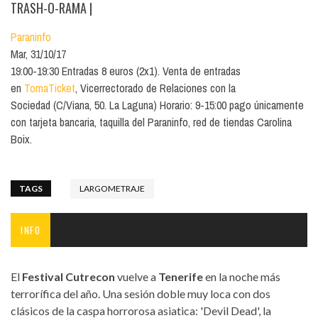
TRASH-O-RAMA
|
Paraninfo
Mar, 31/10/17
19:00-19:30 Entradas 8 euros (2x1). Venta de entradas
en
TomaTicket
, Vicerrectorado de Relaciones con la
Sociedad (C/Viana, 50. La Laguna) Horario: 9-15:00 pago únicamente
con tarjeta bancaria, taquilla del Paraninfo, red de tiendas Carolina
Boix.
TAGS
LARGOMETRAJE
INFO
El
Festival Cutrecon
vuelve a
Tenerife
en la noche más
terrorífica del año. Una sesión doble muy loca con dos
clásicos de la caspa horrorosa asiatica: 'Devil Dead', la