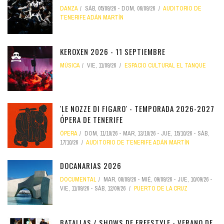
DANZA
SÁB, 05/09/26
-
DOM, 06/09/26
AUDITORIO DE
TENERIFE ADÁN MARTÍN
KEROXEN 2026 - 11 SEPTIEMBRE
MÚSICA
VIE, 11/09/26
ESPACIO CULTURAL EL TANQUE
'LE NOZZE DI FIGARO' - TEMPORADA 2026-2027
ÓPERA DE TENERIFE
ÓPERA
DOM, 11/10/26
-
MAR, 13/10/26
-
JUE, 15/10/26
-
SÁB,
17/10/26
AUDITORIO DE TENERIFE ADÁN MARTÍN
DOCANARIAS 2026
DOCUMENTAL
MAR, 08/09/26
-
MIÉ, 09/09/26
-
JUE, 10/09/26
-
VIE, 11/09/26
-
SÁB, 12/09/26
PUERTO DE LA CRUZ
BATALLAS / SHOWS DE FREESTYLE - VERANO DE