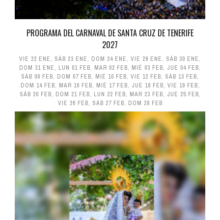
PROGRAMA DEL CARNAVAL DE SANTA CRUZ DE TENERIFE
2027
VIE 22 ENE
,
SÁB 23 ENE
,
DOM 24 ENE
,
VIE 29 ENE
,
SÁB 30 ENE
,
DOM 31 ENE
,
LUN 01 FEB
,
MAR 02 FEB
,
MIÉ 03 FEB
,
JUE 04 FEB
,
SÁB 06 FEB
,
DOM 07 FEB
,
MIÉ 10 FEB
,
VIE 12 FEB
,
SÁB 13 FEB
,
DOM 14 FEB
,
MAR 16 FEB
,
MIÉ 17 FEB
,
JUE 18 FEB
,
VIE 19 FEB
,
SÁB 20 FEB
,
DOM 21 FEB
,
LUN 22 FEB
,
MAR 23 FEB
,
JUE 25 FEB
,
VIE 26 FEB
,
SÁB 27 FEB
,
DOM 28 FEB