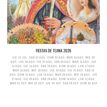
FIESTAS DE TEJINA 2026
VIE 31 JUL
,
SÁB 01 AGO
,
DOM 02 AGO
,
MAR 04 AGO
,
MIÉ 05
AGO
,
JUE 06 AGO
,
VIE 07 AGO
,
SÁB 08 AGO
,
MAR 11 AGO
,
JUE
13 AGO
,
VIE 14 AGO
,
SÁB 15 AGO
,
DOM 16 AGO
,
LUN 17 AGO
,
MAR 18 AGO
,
MIÉ 19 AGO
,
JUE 20 AGO
,
VIE 21 AGO
,
SÁB 22
AGO
,
DOM 23 AGO
,
LUN 24 AGO
,
MAR 25 AGO
,
MIÉ 26 AGO
,
JUE
27 AGO
,
VIE 28 AGO
,
SÁB 29 AGO
,
DOM 30 AGO
,
LUN 31 AGO
,
MAR 01 SEP
,
MIÉ 02 SEP
,
JUE 03 SEP
,
SÁB 05 SEP
,
DOM 06 SEP