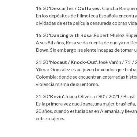
16:30
'Descartes / Outtakes'.
Concha Barquero,
En los depósitos de Filmoteca Española encontr
olvidadas de esta película censurada cobran vida 
16:30
'Dancing with Rosa'
.Robert Muñoz Rupére
A sus 84 años, Rosa se da cuenta de que ya no tie
Down. Sin embargo, se siente incapaz de tomar una
21:30
'Nocaut / Knock-Out'
.José Varón / 71’ /
Yilmar González es un joven boxeador que trabaja
Colombia; donde se encuentran enterradas histor
violencia misma de su entorno.
21:30
'Kevin'
.Joana Oliveira / 80’ / 2021 / Brasil
Es la primera vez que Joana, una mujer brasileña,
20 años, cuando estudiaban en Alemania, y lleva
entre mujeres.