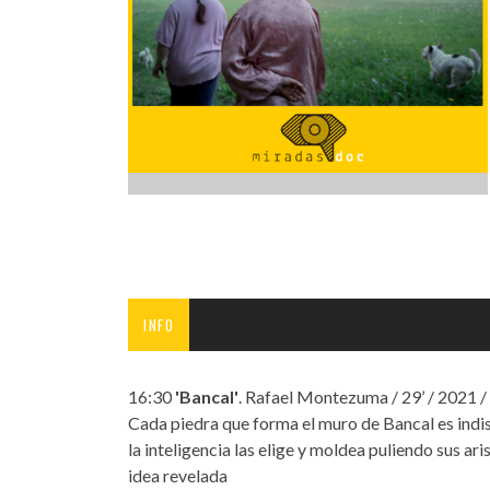
INFANTIL
LOC
CO
GA
FO
INFO
16:30
'Bancal'
. Rafael Montezuma / 29’ / 2021 
Cada piedra que forma el muro de Bancal es indis
la inteligencia las elige y moldea puliendo sus ar
idea revelada