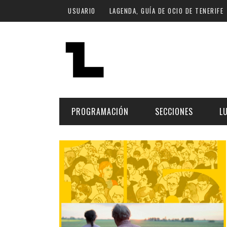
Pasar al contenido principal
USUARIO
LAGENDA, GUÍA DE OCIO DE TENERIFE
PROGRAMACIÓN
SECCIONES
L
MÚSICA
ART
FECHA
LU
ESCÉNICAS
SAL
Hoy
CULTURA
ESP
Plan Finde
GASTRONOMÍA
NO