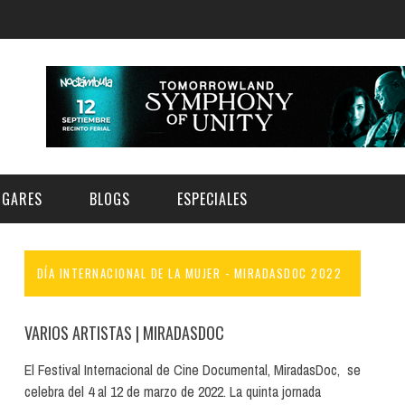
UGARES
BLOGS
ESPECIALES
DÍA INTERNACIONAL DE LA MUJER - MIRADASDOC 2022
E | MUSEOS
FESTIVAL BOREAL 2026
GAR
CATEGORIA
AS Y AUDITORIOS
FESTIVAL TAGANANA 2026
VARIOS ARTISTAS
| MIRADASDOC
Norte
Cultura
ACIOS CULTURALES
TENERIFE PHE FESTIVAL 2026
El Festival Internacional de Cine Documental, MiradasDoc, se
Sur
Deporte y Naturaleza
celebra del 4 al 12 de marzo de 2022. La quinta jornada
CHE
XXVII VERANO DE CUENTO