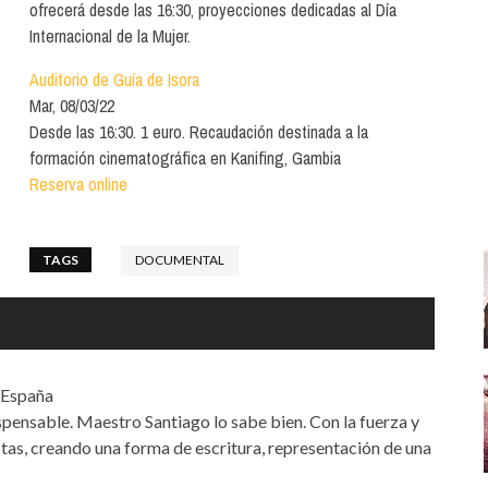
Santa Cruz | La Laguna
ofrecerá desde las 16:30, proyecciones dedicadas al Día
Gastro
ALES CON ACTUACIONES
Internacional de la Mujer.
Islas
Infantil
MERCIO
Auditorio de Guía de Isora
Música
Mar, 08/03/22
STRO
Desde las 16:30. 1 euro. Recaudación destinada a la
Escénicas
formación cinematográfica en Kanifing, Gambia
RMATIVO
Reserva online
TAGS
DOCUMENTAL
/ España
pensable. Maestro Santiago lo sabe bien. Con la fuerza y
istas, creando una forma de escritura, representación de una