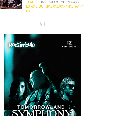
TEATRO
MAR, 22/09/26
-
MIÉ, 23/09/26
ESPACIO CULTURAL CAJACANARIAS SANTA
CRUZ
AD