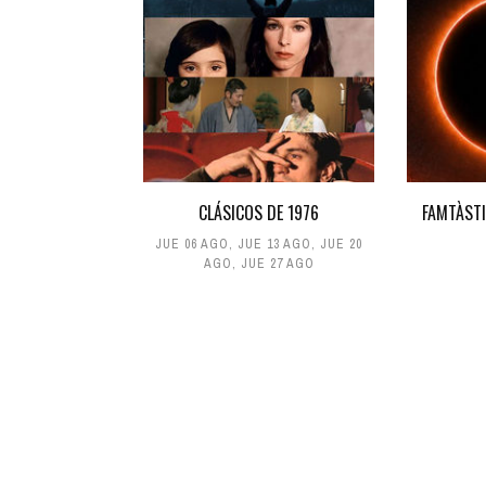
CLÁSICOS DE 1976
FAMTÀSTI
JUE 06 AGO
,
JUE 13 AGO
,
JUE 20
AGO
,
JUE 27 AGO